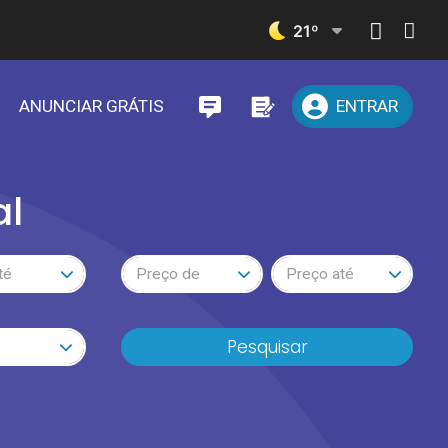
21
º
ANUNCIAR GRÁTIS
ENTRAR
al
té
Preço de
Preço até
Pesquisar