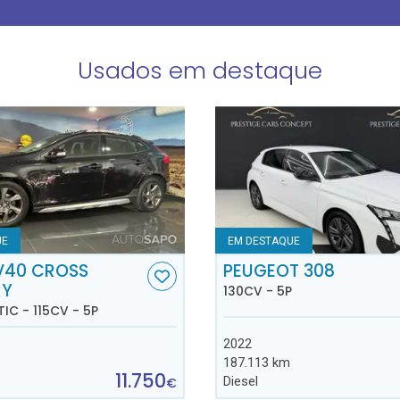
Usados em destaque
UE
EM DESTAQUE
V40 CROSS
PEUGEOT 308
RY
130CV - 5P
TIC - 115CV - 5P
2022
187.113 km
11.750
Diesel
€