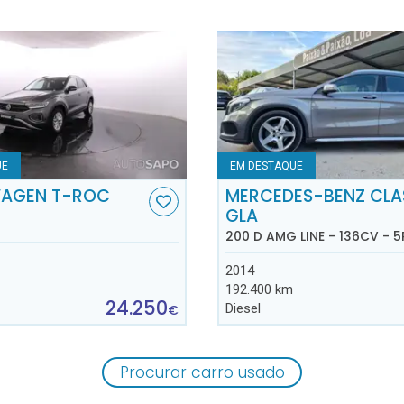
UE
EM DESTAQUE
AGEN T-ROC
MERCEDES-BENZ CLA
GLA
200 D AMG LINE - 136CV - 5
2014
192.400 km
24.250
Diesel
€
Procurar carro usado