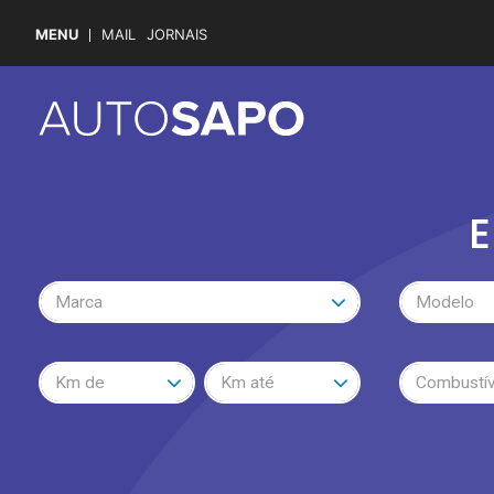
MENU
MAIL
JORNAIS
E
Marca
Modelo
Km de
Km até
Combustív