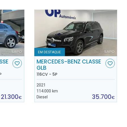
EM DESTAQUE
SSE
MERCEDES-BENZ CLASSE
GLB
P
116CV - 5P
2021
114.000 km
21.300
35.700
Diesel
€
€