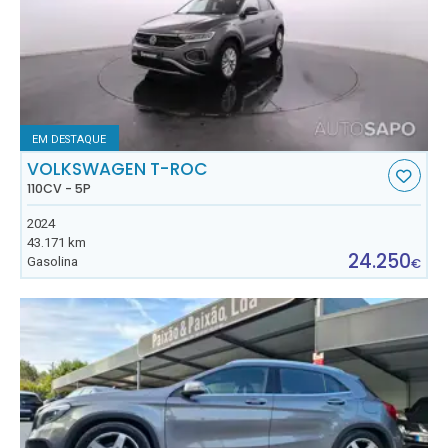
EM DESTAQUE
VOLKSWAGEN T-ROC
110CV - 5P
2024
43.171 km
24.250
Gasolina
€