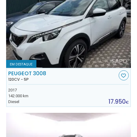
EM DESTAQUE
PEUGEOT 3008
120CV - 5P
2017
142.000 km
17.950
Diesel
€