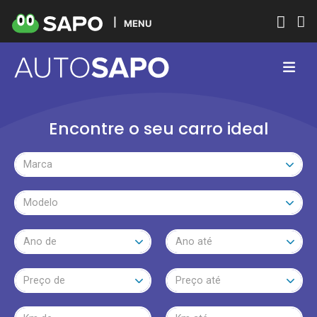
MENU
Encontre o seu carro ideal
Marca
Modelo
Ano de
Ano até
Preço de
Preço até