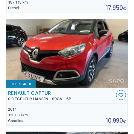
187.113 km
17.950
Diesel
€
EM DESTAQUE
RENAULT CAPTUR
0.9 TCE HELLY HANSEN - 90CV - 5P
2014
120.000 km
10.990
Gasolina
€