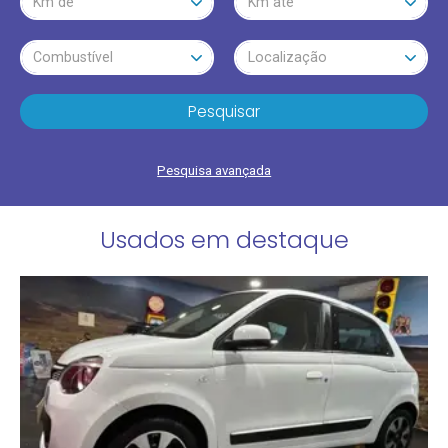
Km de
Km até
Combustível
Localização
Pesquisar
Pesquisa avançada
Usados em destaque