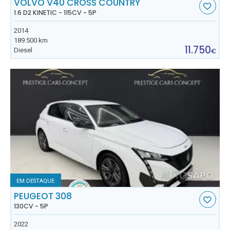
VOLVO V40 CROSS COUNTRY
1.6 D2 KINETIC - 115CV - 5P
2014
189.500 km
11.750
Diesel
€
EM DESTAQUE
PEUGEOT 308
130CV - 5P
2022