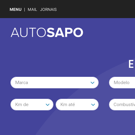
MENU
MAIL
JORNAIS
E
Marca
Modelo
Km de
Km até
Combustív