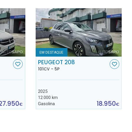
EM DESTAQUE
C
PEUGEOT 208
101CV - 5P
2025
12.000 km
27.950
18.950
Gasolina
€
€