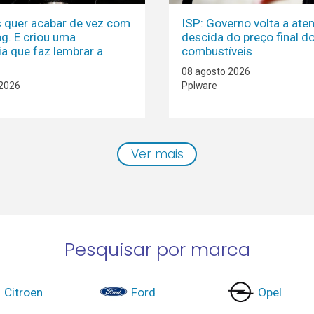
is quer acabar de vez com
ISP: Governo volta a ate
ag. E criou uma
descida do preço final d
ia que faz lembrar a
combustíveis
08 agosto 2026
 2026
Pplware
Ver mais
Pesquisar por marca
Citroen
Ford
Opel