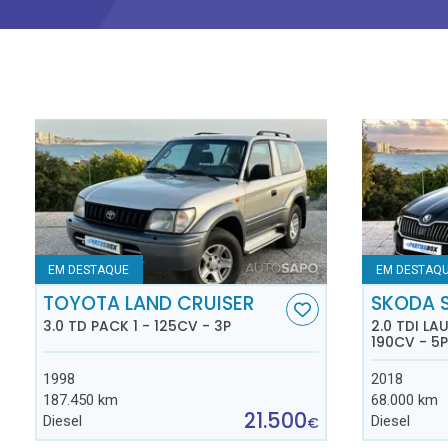
EM DESTAQUE
EM DESTAQ
TOYOTA LAND CRUISER
SKODA 
3.0 TD PACK 1 - 125CV - 3P
2.0 TDI L
190CV - 5P
1998
2018
187.450 km
68.000 km
21.500
Diesel
Diesel
€