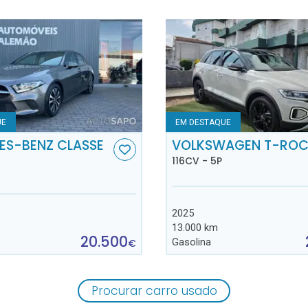
UE
EM DESTAQUE
ES-BENZ CLASSE
VOLKSWAGEN T-RO
116CV - 5P
2025
13.000 km
20.500
Gasolina
€
Procurar carro usado