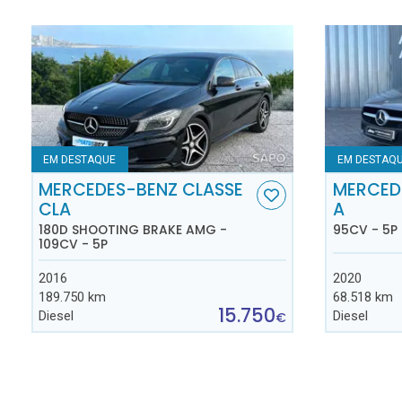
EM DESTAQUE
EM DESTAQ
MERCEDES-BENZ CLASSE
MERCED
CLA
A
180D SHOOTING BRAKE AMG -
95CV - 5P
109CV - 5P
2016
2020
189.750 km
68.518 km
15.750
Diesel
Diesel
€