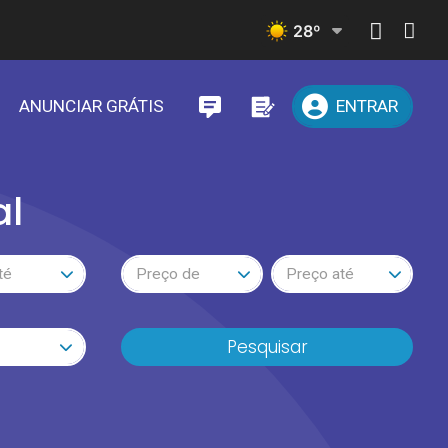
28
º
ANUNCIAR GRÁTIS
ENTRAR
al
té
Preço de
Preço até
Pesquisar