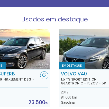
Usados em destaque
UE
EM DESTAQUE
SUPERB
VOLVO V40
AURIN&KLEMENT DSG -
1.5 T3 SPORT EDITION
GEARTRONIC - 152CV - 5P
2019
81.000 km
23.500
Gasolina
€