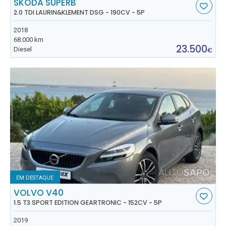
SKODA SUPERB
2.0 TDI LAURIN&KLEMENT DSG - 190CV - 5P
2018
68.000 km
23.500
Diesel
€
EM DESTAQUE
VOLVO V40
1.5 T3 SPORT EDITION GEARTRONIC - 152CV - 5P
2019