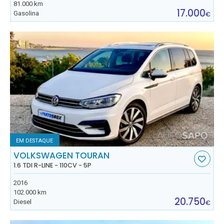
81.000 km
17.000
Gasolina
€
EM DESTAQUE
VOLKSWAGEN TOURAN
1.6 TDI R-LINE - 110CV - 5P
2016
102.000 km
20.750
Diesel
€