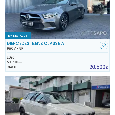
EM DESTAQUE
MERCEDES-BENZ CLASSE A
95CV - 5P
2020
68.518 km
20.500
Diesel
€