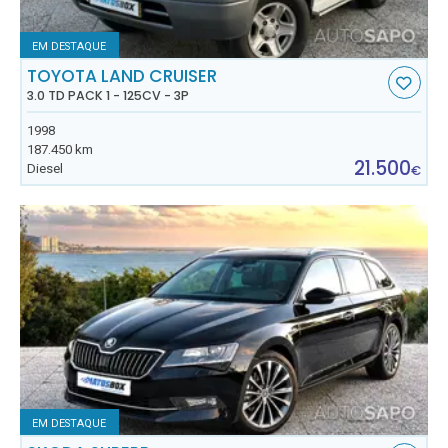
EM DESTAQUE
TOYOTA LAND CRUISER
3.0 TD PACK 1 - 125CV - 3P
1998
187.450 km
21.500
Diesel
€
EM DESTAQUE