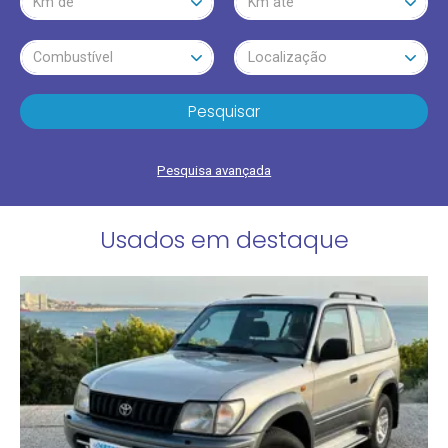
Km de
Km até
Combustível
Localização
Pesquisar
Pesquisa avançada
Usados em destaque