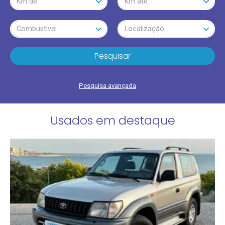
Km de
Km até
Combustível
Localização
Pesquisar
Pesquisa avançada
Usados em destaque