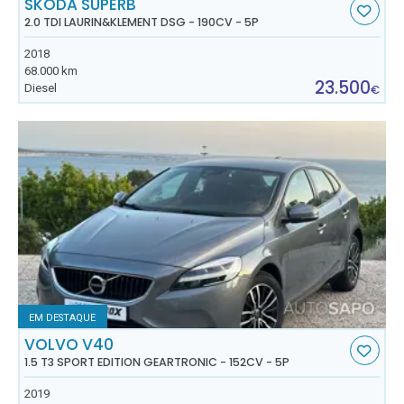
SKODA SUPERB
2.0 TDI LAURIN&KLEMENT DSG - 190CV - 5P
2018
68.000 km
23.500
Diesel
€
EM DESTAQUE
VOLVO V40
1.5 T3 SPORT EDITION GEARTRONIC - 152CV - 5P
2019