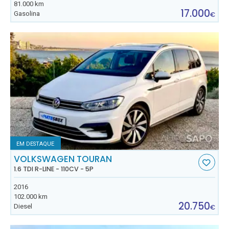
81.000 km
17.000
Gasolina
€
EM DESTAQUE
VOLKSWAGEN TOURAN
1.6 TDI R-LINE - 110CV - 5P
2016
102.000 km
20.750
Diesel
€