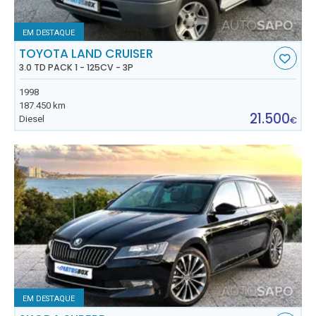
EM DESTAQUE
TOYOTA LAND CRUISER
3.0 TD PACK 1 - 125CV - 3P
1998
187.450 km
21.500
Diesel
€
EM DESTAQUE