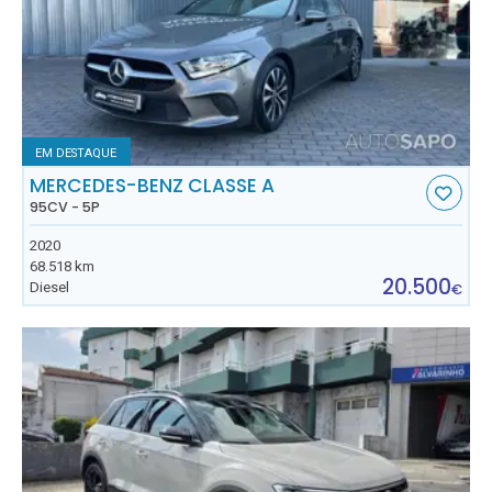
EM DESTAQUE
MERCEDES-BENZ CLASSE A
95CV - 5P
2020
68.518 km
20.500
Diesel
€