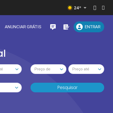
24
º
ANUNCIAR GRÁTIS
ENTRAR
al
té
Preço de
Preço até
Pesquisar