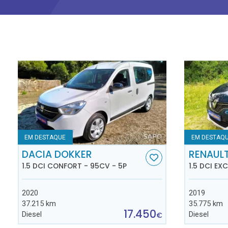
EM DESTAQUE
EM DESTAQ
DACIA DOKKER
RENAUL
1.5 DCI CONFORT - 95CV - 5P
1.5 DCI EX
2020
2019
37.215 km
35.775 km
17.450
Diesel
Diesel
€