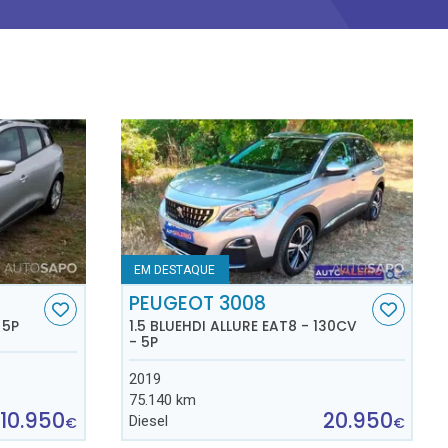
EM DESTAQUE
PEUGEOT 3008
 5P
1.5 BLUEHDI ALLURE EAT8 - 130CV
- 5P
2019
75.140 km
10.950
20.950
Diesel
€
€