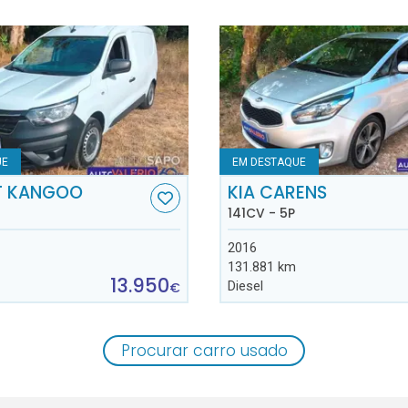
UE
EM DESTAQUE
T KANGOO
KIA CARENS
141CV - 5P
2016
131.881 km
13.950
Diesel
€
Procurar carro usado