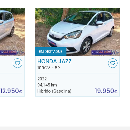
EM DESTAQUE
HONDA JAZZ
109CV - 5P
2022
94.145 km
12.950
19.950
Híbrido (Gasolina)
€
€