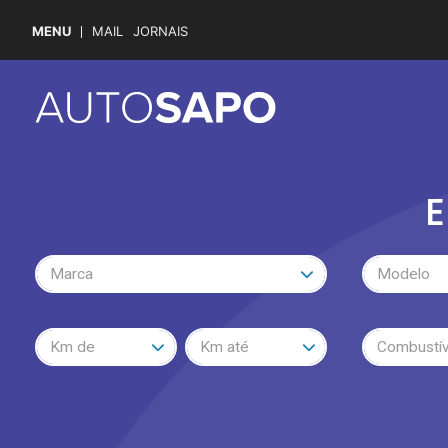
MENU
MAIL
JORNAIS
E
Marca
Modelo
Km de
Km até
Combustív