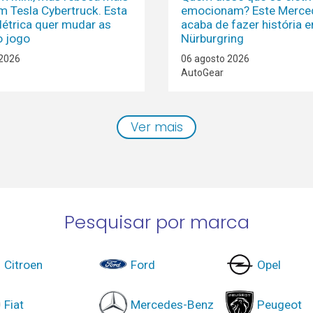
m Tesla Cybertruck. Esta
emocionam? Este Merc
létrica quer mudar as
acaba de fazer história 
o jogo
Nürburgring
 2026
06 agosto 2026
AutoGear
Ver mais
Pesquisar por marca
Citroen
Ford
Opel
Fiat
Mercedes-Benz
Peugeot