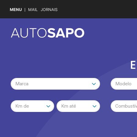
MENU
MAIL
JORNAIS
E
Marca
Modelo
Km de
Km até
Combustív