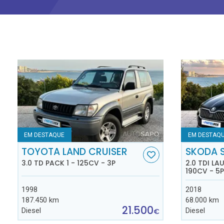
EM DESTAQUE
EM DESTAQ
TOYOTA LAND CRUISER
SKODA 
3.0 TD PACK 1 - 125CV - 3P
2.0 TDI L
190CV - 5P
1998
2018
187.450 km
68.000 km
21.500
Diesel
Diesel
€