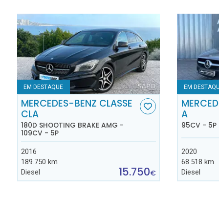
EM DESTAQUE
EM DESTAQ
MERCEDES-BENZ CLASSE
MERCED
CLA
A
180D SHOOTING BRAKE AMG -
95CV - 5P
109CV - 5P
2016
2020
189.750 km
68.518 km
15.750
Diesel
Diesel
€