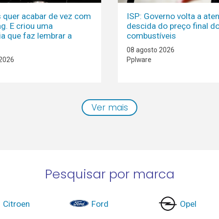
is quer acabar de vez com
ISP: Governo volta a ate
ag. E criou uma
descida do preço final d
ia que faz lembrar a
combustíveis
08 agosto 2026
 2026
Pplware
Ver mais
Pesquisar por marca
Citroen
Ford
Opel