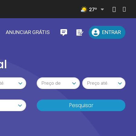
27
º
ANUNCIAR GRÁTIS
ENTRAR
al
té
Preço de
Preço até
Pesquisar