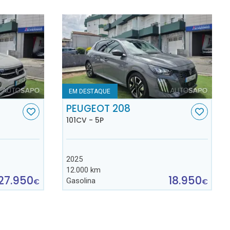
EM DESTAQUE
C
PEUGEOT 208
101CV - 5P
2025
12.000 km
27.950
18.950
Gasolina
€
€