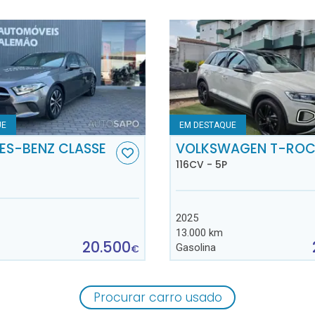
UE
EM DESTAQUE
ES-BENZ CLASSE
VOLKSWAGEN T-RO
116CV - 5P
2025
13.000 km
20.500
Gasolina
€
Procurar carro usado