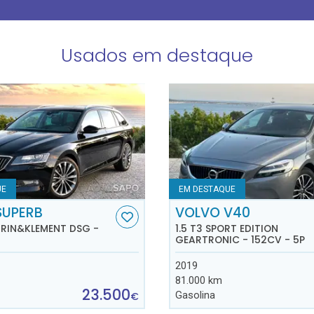
Usados em destaque
UE
EM DESTAQUE
SUPERB
VOLVO V40
AURIN&KLEMENT DSG -
1.5 T3 SPORT EDITION
GEARTRONIC - 152CV - 5P
2019
81.000 km
23.500
Gasolina
€