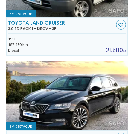
EM DESTAQUE
TOYOTA LAND CRUISER
3.0 TD PACK 1 - 125CV - 3P
1998
187.450 km
21.500
Diesel
€
EM DESTAQUE