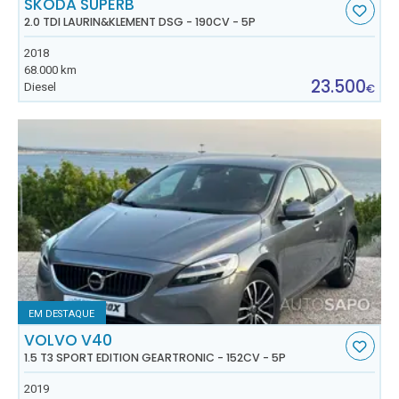
SKODA SUPERB
2.0 TDI LAURIN&KLEMENT DSG - 190CV - 5P
2018
68.000 km
23.500
Diesel
€
EM DESTAQUE
VOLVO V40
1.5 T3 SPORT EDITION GEARTRONIC - 152CV - 5P
2019