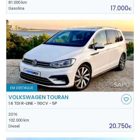
81.000 km
17.000
Gasolina
€
EM DESTAQUE
VOLKSWAGEN TOURAN
1.6 TDI R-LINE - 110CV - 5P
2016
102.000 km
20.750
Diesel
€