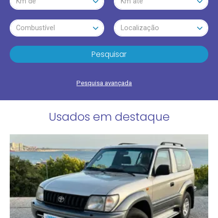
Km de
Km até
Combustível
Localização
Pesquisar
Pesquisa avançada
Usados em destaque