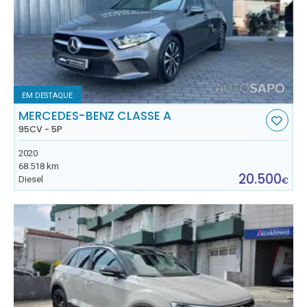
EM DESTAQUE
MERCEDES-BENZ CLASSE A
95CV - 5P
2020
68.518 km
20.500
Diesel
€