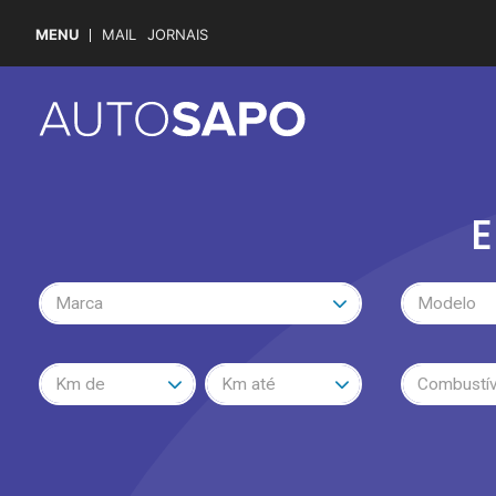
MENU
MAIL
JORNAIS
E
Marca
Modelo
Km de
Km até
Combustív