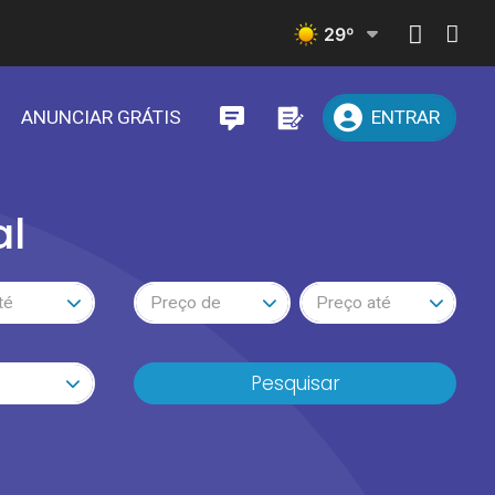
29
º
ANUNCIAR GRÁTIS
ENTRAR
al
té
Preço de
Preço até
Pesquisar