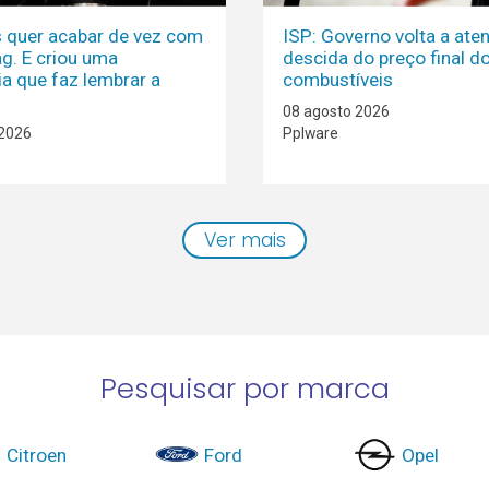
is quer acabar de vez com
ISP: Governo volta a ate
ag. E criou uma
descida do preço final d
ia que faz lembrar a
combustíveis
08 agosto 2026
 2026
Pplware
Ver mais
Pesquisar por marca
Citroen
Ford
Opel