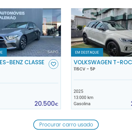
UE
EM DESTAQUE
ES-BENZ CLASSE
VOLKSWAGEN T-RO
116CV - 5P
2025
13.000 km
20.500
Gasolina
€
Procurar carro usado