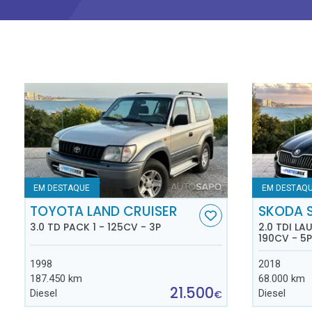
EM DESTAQUE
EM DESTAQ
TOYOTA LAND CRUISER
SKODA 
3.0 TD PACK 1 - 125CV - 3P
2.0 TDI L
190CV - 5P
1998
2018
187.450 km
68.000 km
21.500
Diesel
Diesel
€