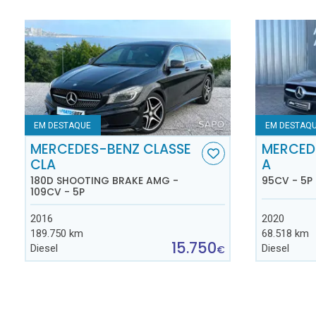
EM DESTAQUE
EM DESTAQ
MERCEDES-BENZ CLASSE
MERCED
CLA
A
180D SHOOTING BRAKE AMG -
95CV - 5P
109CV - 5P
2016
2020
189.750 km
68.518 km
15.750
Diesel
Diesel
€