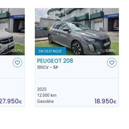
EM DESTAQUE
C
PEUGEOT 208
101CV - 5P
2025
12.000 km
27.950
18.950
Gasolina
€
€