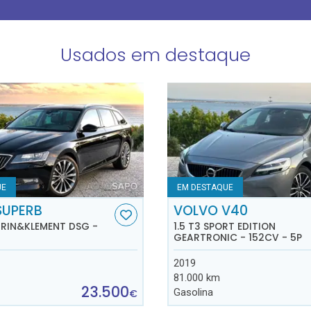
Usados em destaque
UE
EM DESTAQUE
SUPERB
VOLVO V40
AURIN&KLEMENT DSG -
1.5 T3 SPORT EDITION
GEARTRONIC - 152CV - 5P
2019
81.000 km
23.500
Gasolina
€