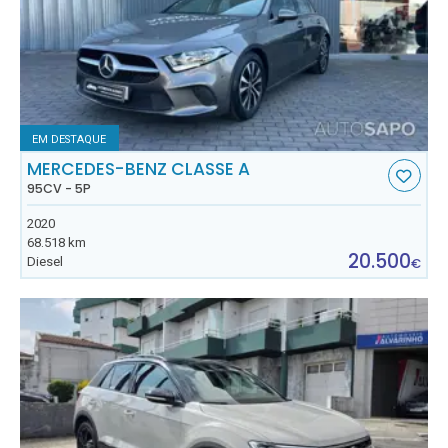
EM DESTAQUE
MERCEDES-BENZ CLASSE A
95CV - 5P
2020
68.518 km
20.500
Diesel
€