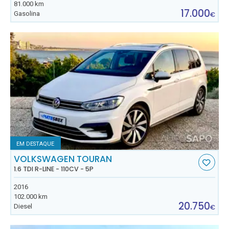
81.000 km
17.000
Gasolina
€
EM DESTAQUE
VOLKSWAGEN TOURAN
1.6 TDI R-LINE - 110CV - 5P
2016
102.000 km
20.750
Diesel
€