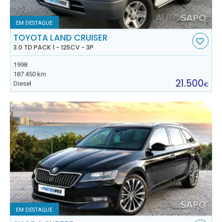
EM DESTAQUE
TOYOTA LAND CRUISER
3.0 TD PACK 1 - 125CV - 3P
1998
187.450 km
21.500
Diesel
€
EM DESTAQUE