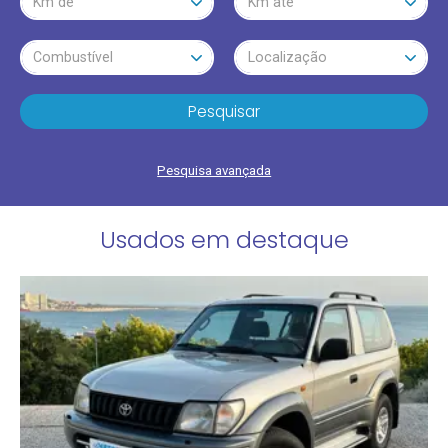
Km de
Km até
Combustível
Localização
Pesquisar
Pesquisa avançada
Usados em destaque