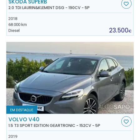
SKODA SUPERB
2.0 TDI LAURIN&KLEMENT DSG - 190CV - 5P
2018
68.000 km
23.500
Diesel
€
EM DESTAQUE
VOLVO V40
1.5 T3 SPORT EDITION GEARTRONIC - 152CV - 5P
2019