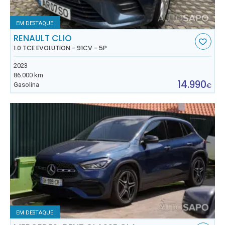
EM DESTAQUE
RENAULT CLIO
1.0 TCE EVOLUTION - 91CV - 5P
2023
86.000 km
14.990
Gasolina
€
EM DESTAQUE