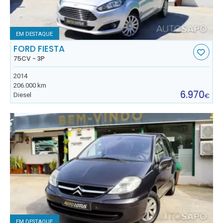
EM DESTAQUE
FORD FIESTA
75CV - 3P
2014
206.000 km
6.970
Diesel
€
EM DESTAQUE