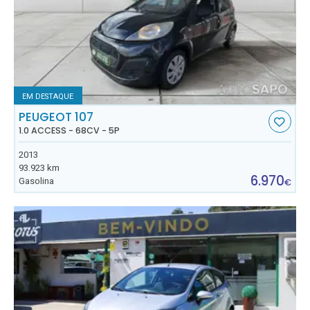
EM DESTAQUE
PEUGEOT 107
1.0 ACCESS - 68CV - 5P
2013
93.923 km
6.970
Gasolina
€