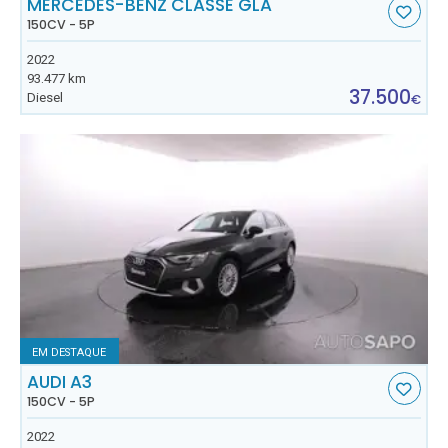
MERCEDES-BENZ CLASSE GLA
150CV - 5P
2022
93.477 km
37.500
Diesel
€
EM DESTAQUE
AUDI A3
150CV - 5P
2022