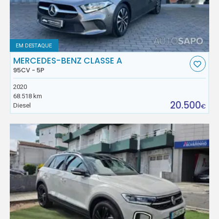
EM DESTAQUE
MERCEDES-BENZ CLASSE A
95CV - 5P
2020
68.518 km
20.500
Diesel
€