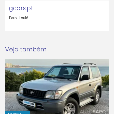
gcars.pt
Faro
,
Loulé
Veja também