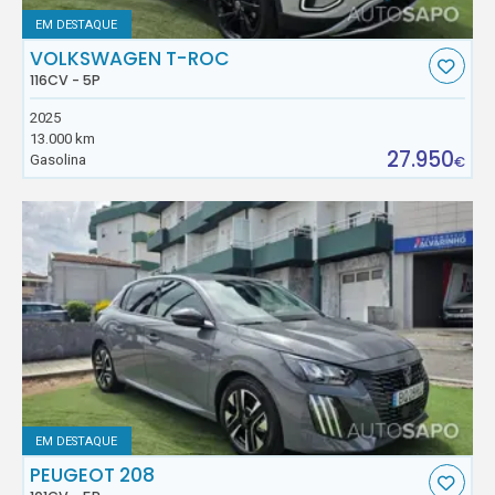
EM DESTAQUE
VOLKSWAGEN T-ROC
116CV - 5P
2025
13.000 km
27.950
Gasolina
€
EM DESTAQUE
PEUGEOT 208