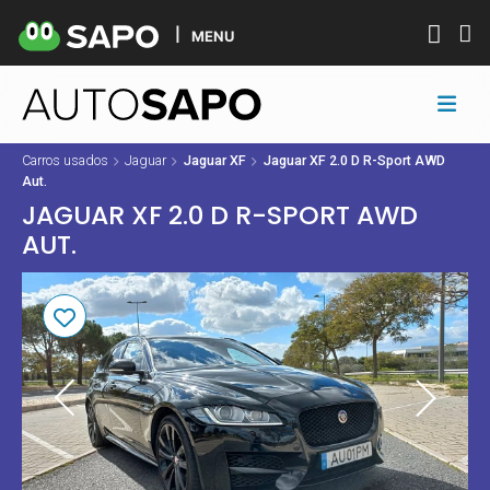
MENU
Carros usados
Jaguar
Jaguar XF
Jaguar XF 2.0 D R-Sport AWD
Aut.
JAGUAR XF 2.0 D R-SPORT AWD
AUT.