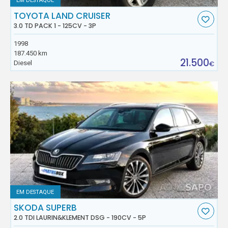
EM DESTAQUE
TOYOTA LAND CRUISER
3.0 TD PACK 1 - 125CV - 3P
1998
187.450 km
21.500
Diesel
€
EM DESTAQUE
SKODA SUPERB
2.0 TDI LAURIN&KLEMENT DSG - 190CV - 5P