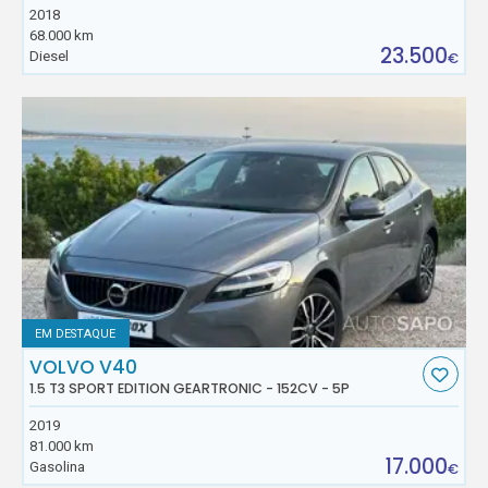
2018
68.000 km
23.500
Diesel
€
EM DESTAQUE
VOLVO V40
1.5 T3 SPORT EDITION GEARTRONIC - 152CV - 5P
2019
81.000 km
17.000
Gasolina
€