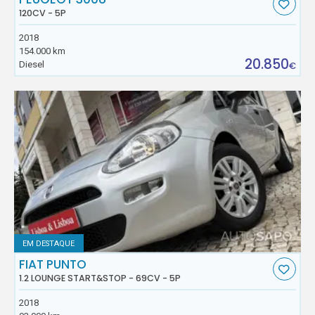
120CV - 5P
2018
154.000 km
20.850
Diesel
€
EM DESTAQUE
FIAT PUNTO
1.2 LOUNGE START&STOP - 69CV - 5P
2018