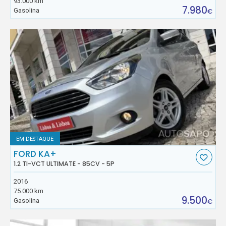
93.000 km
7.980
Gasolina
€
EM DESTAQUE
FORD KA+
1.2 TI-VCT ULTIMATE - 85CV - 5P
2016
75.000 km
9.500
Gasolina
€