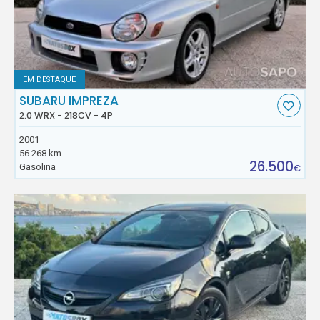
EM DESTAQUE
SUBARU IMPREZA
2.0 WRX - 218CV - 4P
2001
56.268 km
26.500
Gasolina
€