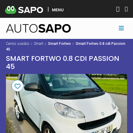
MENU
Carros usados
Smart
Smart Fortwo
Smart Fortwo 0.8 cdi Passion
45
SMART FORTWO 0.8 CDI PASSION
45