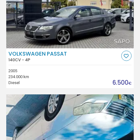
VOLKSWAGEN PASSAT
140CV - 4P
2005
234.000 km
6.500
Diesel
€