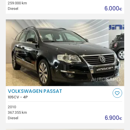
259.000 km
6.000
Diesel
€
VOLKSWAGEN PASSAT
105CV - 4P
2010
367.355 km
6.900
Diesel
€