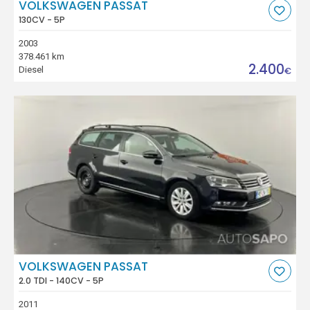
VOLKSWAGEN PASSAT
130CV - 5P
2003
378.461 km
2.400
Diesel
€
VOLKSWAGEN PASSAT
2.0 TDI - 140CV - 5P
2011