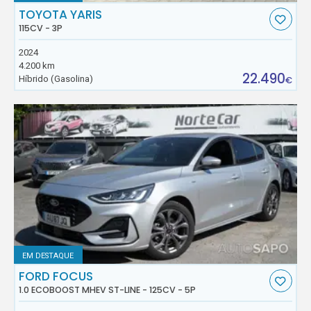
TOYOTA YARIS
115CV - 3P
2024
4.200 km
22.490
Híbrido (Gasolina)
€
EM DESTAQUE
FORD FOCUS
1.0 ECOBOOST MHEV ST-LINE - 125CV - 5P