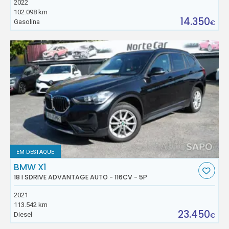
2022
102.098 km
14.350
Gasolina
€
EM DESTAQUE
BMW X1
18 I SDRIVE ADVANTAGE AUTO - 116CV - 5P
2021
113.542 km
23.450
Diesel
€