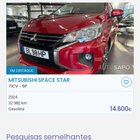
EM DESTAQUE
MITSUBISHI SPACE STAR
71CV - 5P
2024
32.982 km
14.600
Gasolina
€
Pesquisas semelhantes