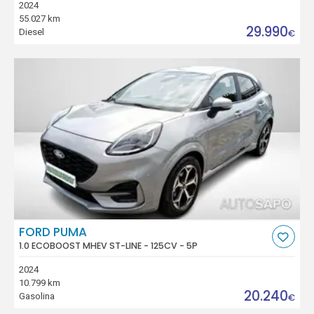
2024
55.027 km
29.990
Diesel
€
FORD PUMA
1.0 ECOBOOST MHEV ST-LINE - 125CV - 5P
2024
10.799 km
20.240
Gasolina
€