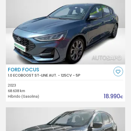
FORD FOCUS
1.0 ECOBOOST ST-LINE AUT. - 125CV - 5P
2023
68.638 km
18.990
Híbrido (Gasolina)
€