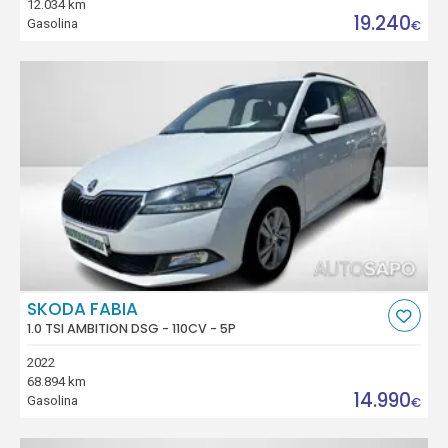
12.034 km
19.240
Gasolina
€
SKODA FABIA
1.0 TSI AMBITION DSG - 110CV - 5P
2022
68.894 km
14.990
Gasolina
€