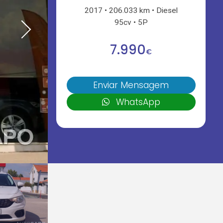
2017
206.033 km
Diesel
95cv
5P
7.990
€
Enviar Mensagem
WhatsApp