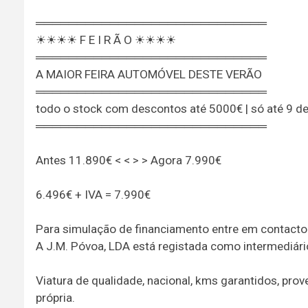
════════════════════════════
☀☀☀☀ F E I R Ã O ☀☀☀☀
════════════════════════════
A MAIOR FEIRA AUTOMÓVEL DESTE VERÃO
════════════════════════════
todo o stock com descontos até 5000€ | só até 9 d
════════════════════════════
Antes 11.890€ < < > > Agora 7.990€
6.496€ + IVA = 7.990€
Para simulação de financiamento entre em contact
A J.M. Póvoa, LDA está registada como intermediário
Viatura de qualidade, nacional, kms garantidos, pro
própria.