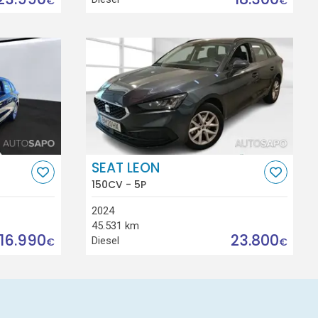
€
€
SEAT LEON
150CV - 5P
2024
45.531 km
16.990
23.800
Diesel
€
€