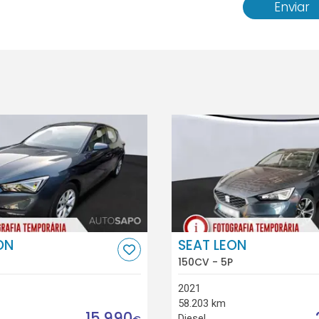
Enviar
ON
SEAT LEON
150CV - 5P
2021
58.203 km
15.990
Diesel