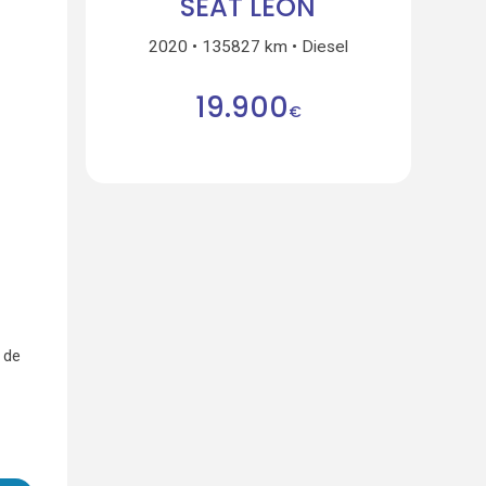
SEAT LEON
2020
135827 km
Diesel
19.900
€
 de