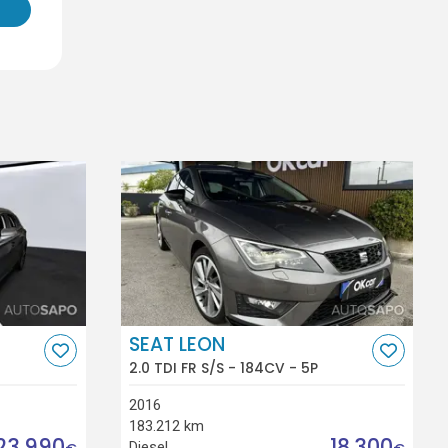
SEAT LEON
2.0 TDI FR S/S - 184CV - 5P
2016
183.212 km
23.990
18.300
Diesel