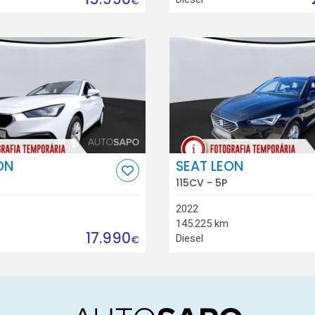
€
ON
SEAT LEON
115CV - 5P
2022
145.225 km
17.990
Diesel
€