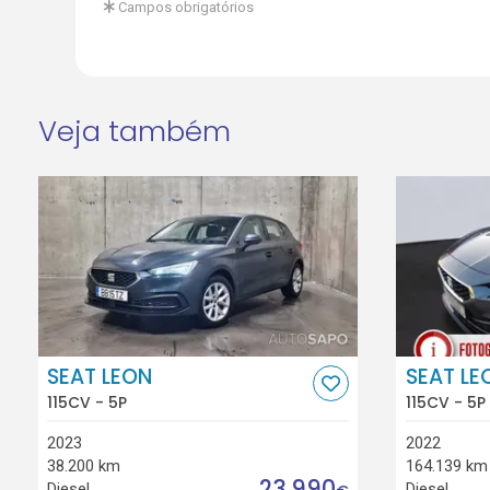
Campos obrigatórios
Veja também
SEAT LEON
SEAT LE
115CV - 5P
115CV - 5P
2023
2022
38.200 km
164.139 km
23.990
Diesel
Diesel