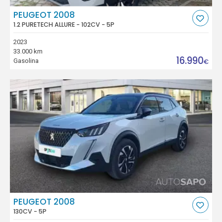
PEUGEOT 2008
1.2 PURETECH ALLURE - 102CV - 5P
2023
33.000 km
16.990
Gasolina
€
PEUGEOT 2008
130CV - 5P