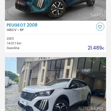
PEUGEOT 2008
145CV - 5P
2025
14.011 km
21.489
Gasolina
€