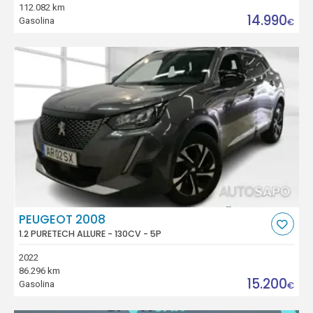
112.082 km
14.990
Gasolina
€
PEUGEOT 2008
1.2 PURETECH ALLURE - 130CV - 5P
2022
86.296 km
15.200
Gasolina
€