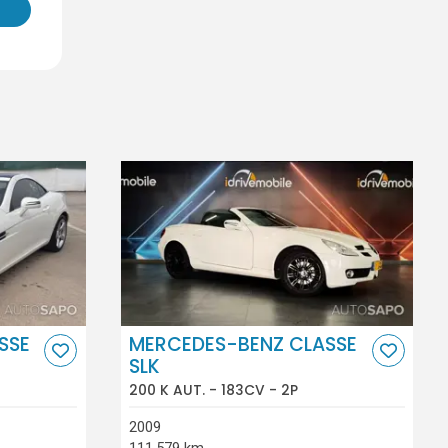
SSE
MERCEDES-BENZ CLASSE
SLK
200 K AUT. - 183CV - 2P
2009
111.579 km