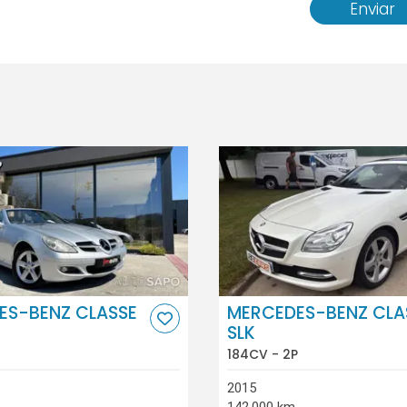
Enviar
ES-BENZ CLASSE
MERCEDES-BENZ CLA
SLK
184CV - 2P
2015
142.000 km