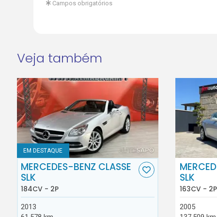
Campos obrigatórios
Veja também
EM DESTAQUE
MERCEDES-BENZ CLASSE
MERCED
SLK
SLK
184CV - 2P
163CV - 2P
2013
2005
61.578 km
137.509 km