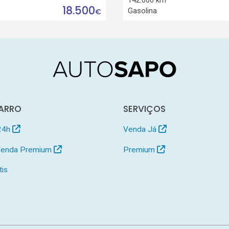
18.500
Gasolina
€
ARRO
SERVIÇOS
24h
Venda Já
 Venda Premium
Premium
tis