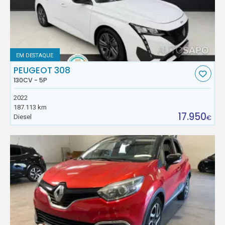
EM DESTAQUE
PEUGEOT 308
130CV - 5P
2022
187.113 km
17.950
Diesel
€