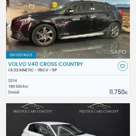
EM DESTAQUE
VOLVO V40 CROSS COUNTRY
1.6 D2 KINETIC - 115CV - 5P
2014
189.500 km
11.750
Diesel
€