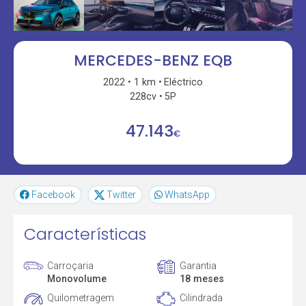
MERCEDES-BENZ EQB
2022
1 km
Eléctrico
228cv
5P
47.143
€
Facebook
Twitter
WhatsApp
Características
Carroçaria
Garantia
Monovolume
18 meses
Quilometragem
Cilindrada