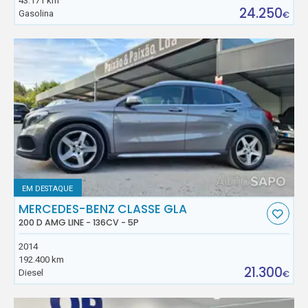
43.171 km
24.250
Gasolina
€
EM DESTAQUE
MERCEDES-BENZ CLASSE GLA
200 D AMG LINE - 136CV - 5P
2014
192.400 km
21.300
Diesel
€