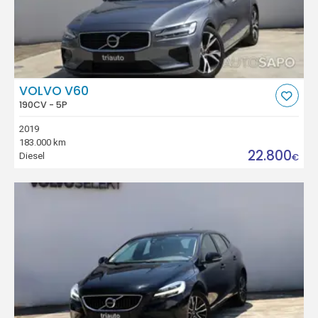
VOLVO V60
190CV - 5P
2019
183.000 km
22.800
Diesel
€