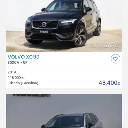
VOLVO XC90
303CV - 5P
2019
118.000 km
48.400
Híbrido (Gasolina)
€