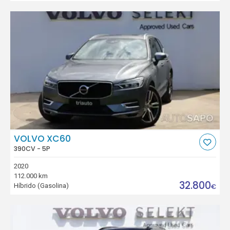
VOLVO XC60
390CV - 5P
2020
112.000 km
32.800
Híbrido (Gasolina)
€