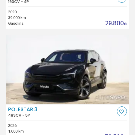
190CV - 4P
2020
39.000 km
29.800
Gasolina
€
POLESTAR 3
489CV - 5P
2026
1.000 km