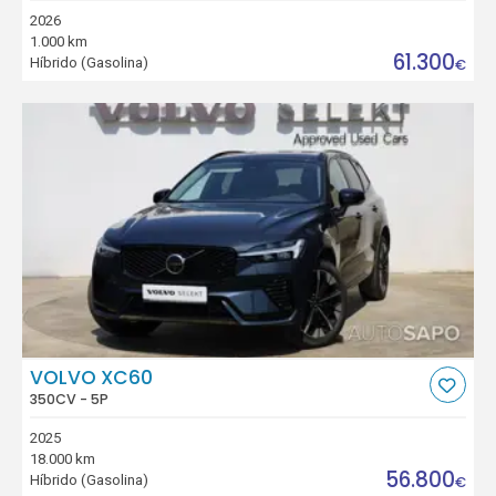
2026
1.000 km
61.300
Híbrido (Gasolina)
€
VOLVO XC60
350CV - 5P
2025
18.000 km
56.800
Híbrido (Gasolina)
€