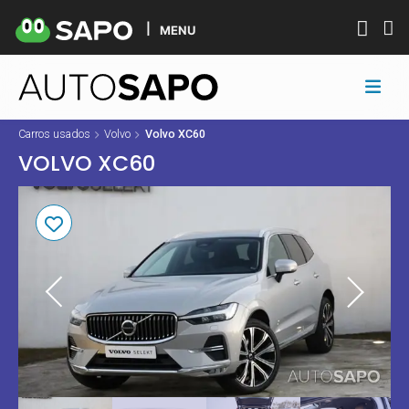
MENU
Carros usados
Volvo
Volvo XC60
VOLVO XC60