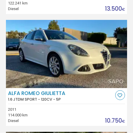
122.241 km
13.500
Diesel
€
ALFA ROMEO GIULIETTA
1.6 JTDM SPORT - 120CV - 5P
2011
114.000 km
10.750
Diesel
€