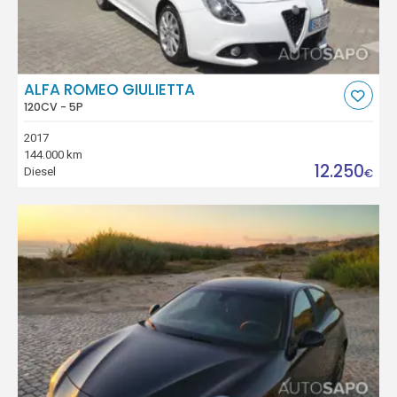
ALFA ROMEO GIULIETTA
120CV - 5P
2017
144.000 km
12.250
Diesel
€