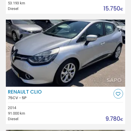
53.193 km
15.750
Diesel
€
RENAULT CLIO
75CV - 5P
2014
91.000 km
9.780
Diesel
€