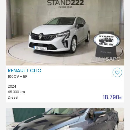
RENAULT CLIO
100CV - 5P
2024
65.000 km
18.790
Diesel
€