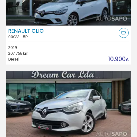
RENAULT CLIO
90CV - 5P
2019
207.756 km
10.900
Diesel
€