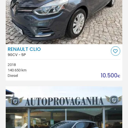
RENAULT CLIO
90CV - 5P
2018
140.650 km
10.500
Diesel
€