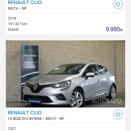
RENAULT CLIO
90CV - 5P
2018
151.427 km
9.990
Diesel
€
RENAULT CLIO
1.5 BLUE DCI INTENS - 85CV - 5P
2021