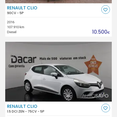
RENAULT CLIO
90CV - 5P
2016
107.910 km
10.500
Diesel
€
RENAULT CLIO
1.5 DCI ZEN - 75CV - 5P