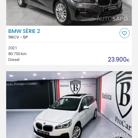
BMW SÉRIE 2
116CV - 5P
2021
80.750 km
23.900
Diesel
€