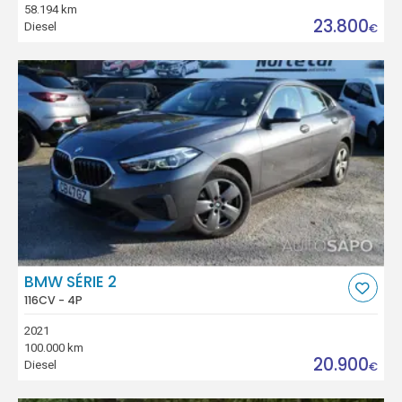
58.194 km
23.800
Diesel
€
BMW SÉRIE 2
116CV - 4P
2021
100.000 km
20.900
Diesel
€