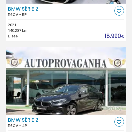
BMW SÉRIE 2
116CV - 5P
2021
140.287 km
18.990
Diesel
€
BMW SÉRIE 2
116CV - 4P