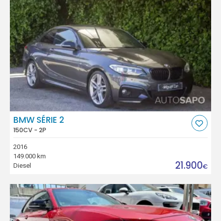
BMW SÉRIE 2
150CV - 2P
2016
149.000 km
21.900
Diesel
€