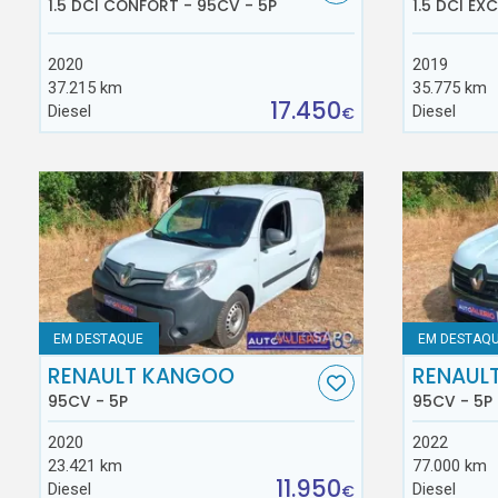
1.5 DCI CONFORT - 95CV - 5P
1.5 DCI EX
2020
2019
37.215 km
35.775 km
17.450
Diesel
Diesel
€
EM DESTAQUE
EM DESTAQ
RENAULT KANGOO
RENAUL
95CV - 5P
95CV - 5P
2020
2022
23.421 km
77.000 km
11.950
Diesel
Diesel
€