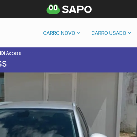
CARRO NOVO
CARRO USADO
HDi Access
SS