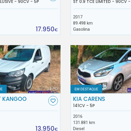
CLUSIVE - 90CV - 5P
ST 0.9 TCE LIMITED - 90CV -
2017
89.498 km
17.950
Gasolina
€
UE
EM DESTAQUE
T KANGOO
KIA CARENS
141CV - 5P
2016
131.881 km
13.950
Diesel
€