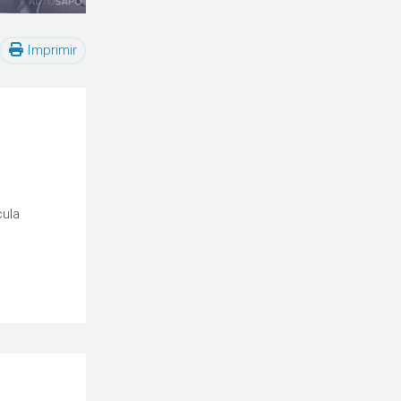
Imprimir
cula
o