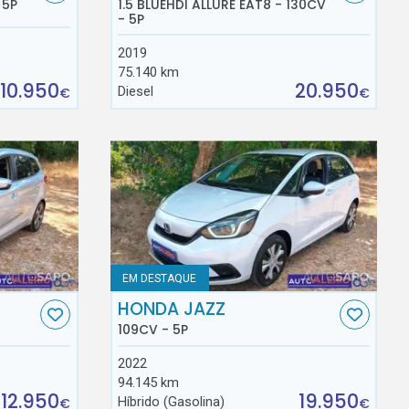
 5P
1.5 BLUEHDI ALLURE EAT8 - 130CV
- 5P
2019
75.140 km
10.950
20.950
Diesel
€
€
EM DESTAQUE
HONDA JAZZ
109CV - 5P
2022
94.145 km
12.950
19.950
Híbrido (Gasolina)
€
€