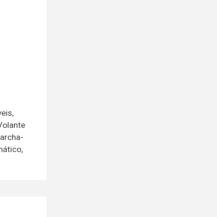
eis,
Volante
marcha-
ático,