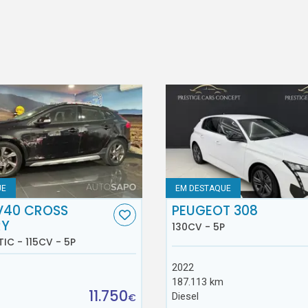
UE
EM DESTAQUE
V40 CROSS
PEUGEOT 308
RY
130CV - 5P
TIC - 115CV - 5P
2022
187.113 km
11.750
Diesel
€