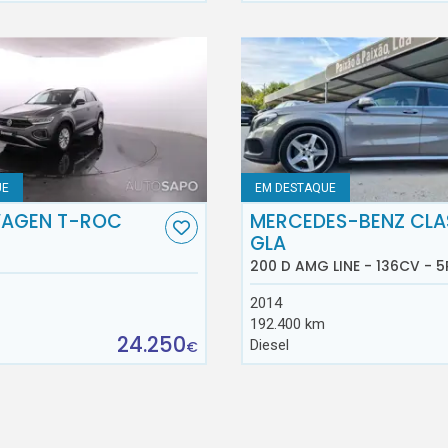
UE
EM DESTAQUE
AGEN T-ROC
MERCEDES-BENZ CLA
GLA
200 D AMG LINE - 136CV - 5
2014
192.400 km
24.250
Diesel
€