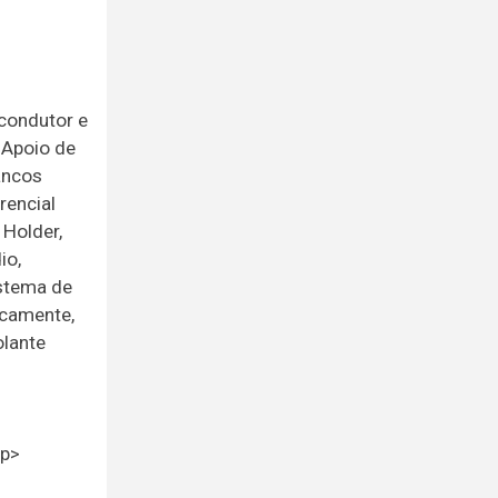
 condutor e
 Apoio de
ancos
rencial
 Holder,
io,
istema de
icamente,
olante
<p>