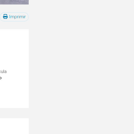
Imprimir
cula
o