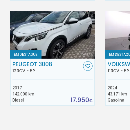
EM DESTAQUE
EM DESTAQ
PEUGEOT 3008
VOLKSW
120CV - 5P
110CV - 5P
2017
2024
142.000 km
43.171 km
17.950
Diesel
Gasolina
€