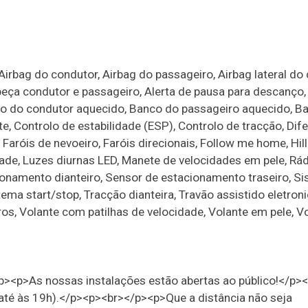
rbag do condutor, Airbag do passageiro, Airbag lateral do
beça condutor e passageiro, Alerta de pausa para descanço,
nco do condutor aquecido, Banco do passageiro aquecido, B
, Controlo de estabilidade (ESP), Controlo de tracção, Dife
Faróis de nevoeiro, Faróis direcionais, Follow me home, Hill
dade, Luzes diurnas LED, Manete de velocidades em pele, Rád
ionamento dianteiro, Sensor de estacionamento traseiro, S
tema start/stop, Tracção dianteira, Travão assistido eletron
iros, Volante com patilhas de velocidade, Volante em pele, V
<p>As nossas instalações estão abertas ao público!</p>
té às 19h).</p><p><br></p><p>Que a distância não seja