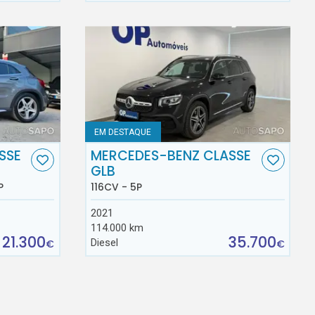
EM DESTAQUE
SSE
MERCEDES-BENZ CLASSE
GLB
P
116CV - 5P
2021
114.000 km
21.300
35.700
Diesel
€
€