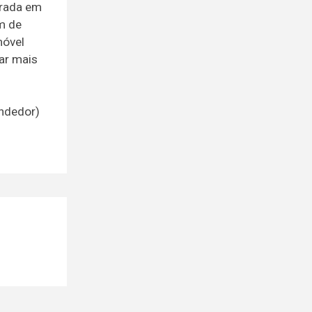
orada em
em de
móvel
ar mais
endedor)