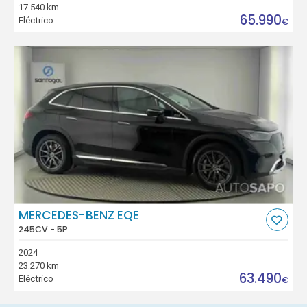
17.540 km
65.990
Eléctrico
€
MERCEDES-BENZ EQE
245CV - 5P
2024
23.270 km
63.490
Eléctrico
€