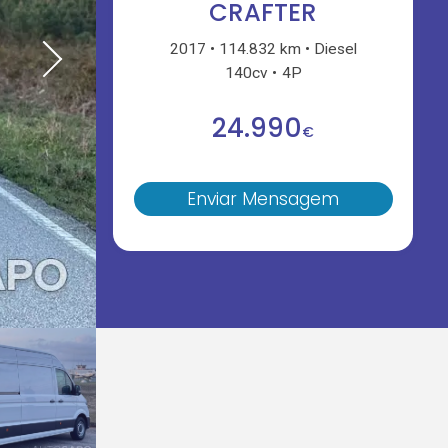
CRAFTER
2017
114.832 km
Diesel
140cv
4P
24.990
€
Enviar Mensagem