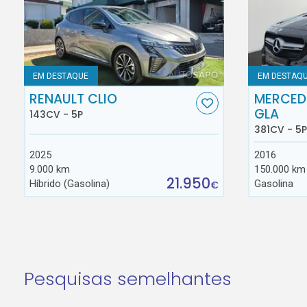
EM DESTAQUE
EM DESTAQ
RENAULT CLIO
MERCED
GLA
143CV - 5P
381CV - 5P
2025
2016
9.000 km
150.000 km
21.950
Híbrido (Gasolina)
Gasolina
€
Pesquisas semelhantes