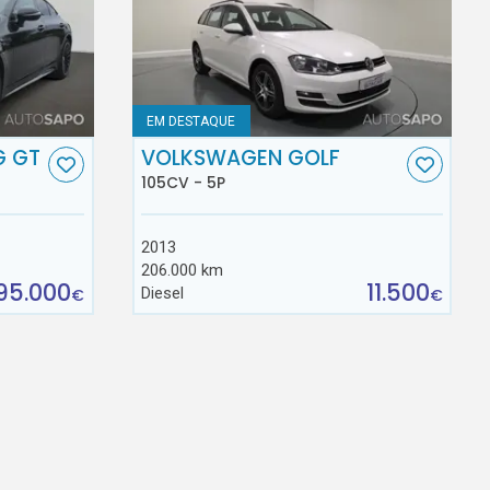
EM DESTAQUE
G GT
VOLKSWAGEN GOLF
105CV - 5P
2013
206.000 km
95.000
11.500
Diesel
€
€