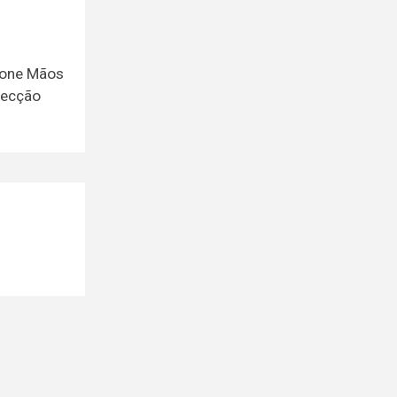
efone Mãos
irecção