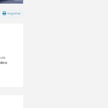
Imprimir
cula
mbro