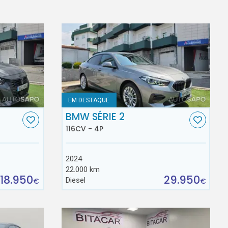
EM DESTAQUE
BMW SÉRIE 2
116CV - 4P
2024
22.000 km
18.950
29.950
Diesel
€
€