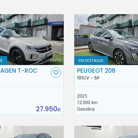
UE
EM DESTAQUE
AGEN T-ROC
PEUGEOT 208
101CV - 5P
2025
12.000 km
27.950
Gasolina
€