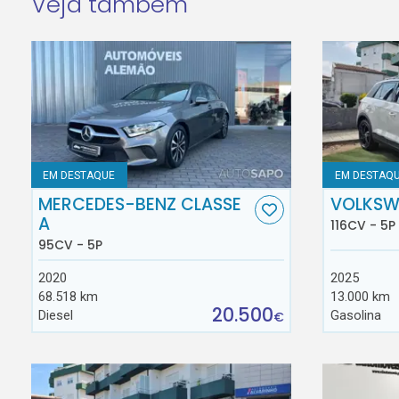
Veja também
EM DESTAQUE
EM DESTAQ
MERCEDES-BENZ CLASSE
VOLKSW
A
116CV - 5P
95CV - 5P
2020
2025
68.518 km
13.000 km
20.500
Diesel
Gasolina
€