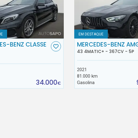
UE
EM DESTAQUE
ES-BENZ CLASSE
MERCEDES-BENZ AM
43 4MATIC+ - 367CV - 5P
2021
81.000 km
34.000
Gasolina
€