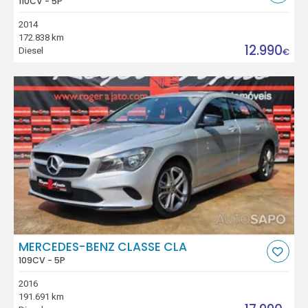
110CV - 5P
2014
172.838 km
12.990
Diesel
€
MERCEDES-BENZ CLASSE CLA
109CV - 5P
2016
191.691 km