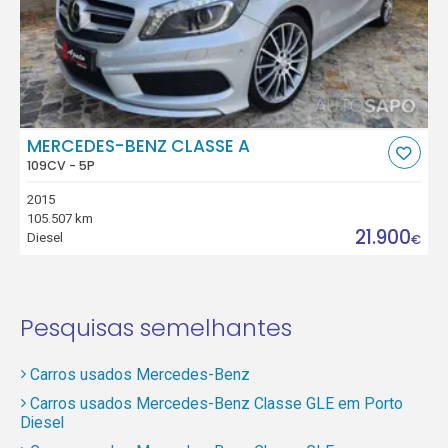
MERCEDES-BENZ CLASSE A
109CV - 5P
2015
105.507 km
21.900
Diesel
€
Pesquisas semelhantes
Carros usados Mercedes-Benz
Carros usados Mercedes-Benz Classe GLE em Porto
Diesel