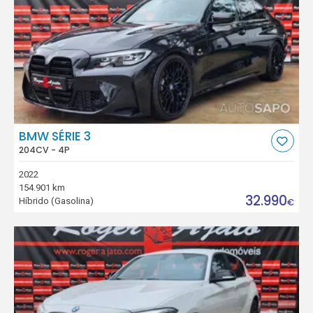
BMW SÉRIE 3
204CV - 4P
2022
154.901 km
32.990
Híbrido (Gasolina)
€