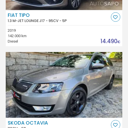
FIAT TIPO
1.3 M-JET LOUNGE J17 - 95CV - 5P
2019
142.000 km
14.490
Diesel
€
SKODA OCTAVIA