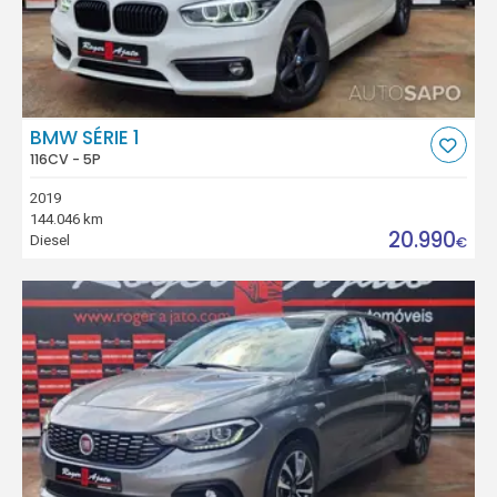
BMW SÉRIE 1
116CV - 5P
2019
144.046 km
20.990
Diesel
€