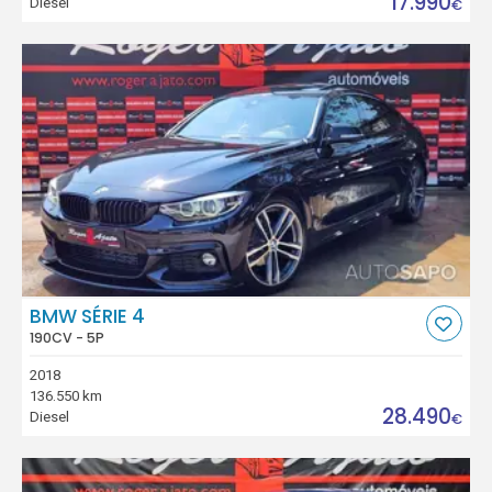
17.990
Diesel
€
BMW SÉRIE 4
190CV - 5P
2018
136.550 km
28.490
Diesel
€