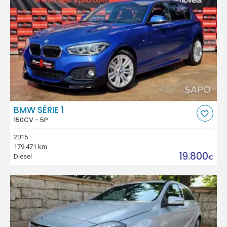
BMW SÉRIE 1
150CV - 5P
2015
179.471 km
19.800
Diesel
€