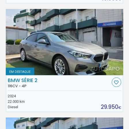
EM DESTAQUE
BMW SÉRIE 2
116CV - 4P
2024
22.000 km
29.950
Diesel
€