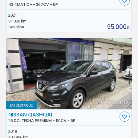
43 4MATIC+ - 367CV - 5P
2021
81.000 km
95.000
Gasolina
€
EM DESTAQUE
NISSAN QASHQAI
1.5 DCI TEKNA PREMIUM - 110CV - 5P
2018
103.906 km