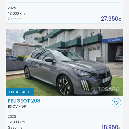
2025
13.000 km
27.950
Gasolina
€
EM DESTAQUE
PEUGEOT 208
101CV - 5P
2025
12.000 km
18.950
Gasolina
€