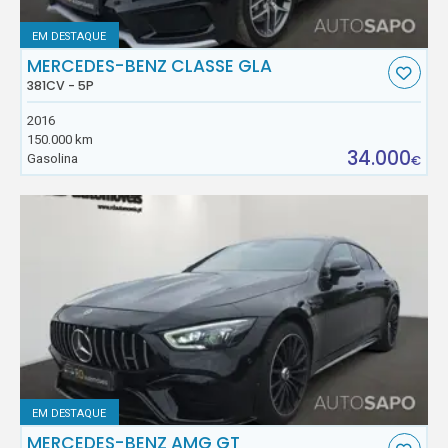
EM DESTAQUE
MERCEDES-BENZ CLASSE GLA
381CV - 5P
2016
150.000 km
34.000
Gasolina
€
EM DESTAQUE
MERCEDES-BENZ AMG GT