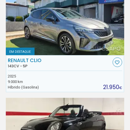
EM DESTAQUE
RENAULT CLIO
143CV - 5P
2025
9.000 km
21.950
Híbrido (Gasolina)
€