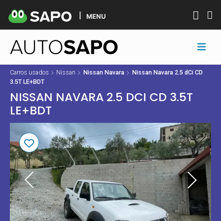
MENU
Carros usados
Nissan
Nissan Navara
Nissan Navara 2.5 dCi CD
3.5T LE+BDT
NISSAN NAVARA 2.5 DCI CD 3.5T
LE+BDT