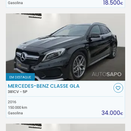
18.500
Gasolina
€
EM DESTAQUE
MERCEDES-BENZ CLASSE GLA
381CV - 5P
2016
150.000 km
34.000
Gasolina
€