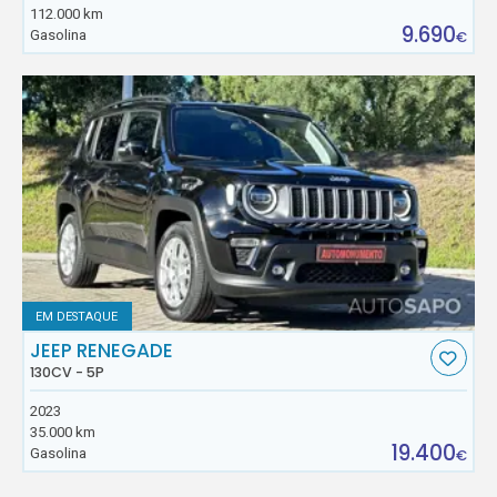
112.000 km
9.690
Gasolina
€
EM DESTAQUE
JEEP RENEGADE
130CV - 5P
2023
35.000 km
19.400
Gasolina
€