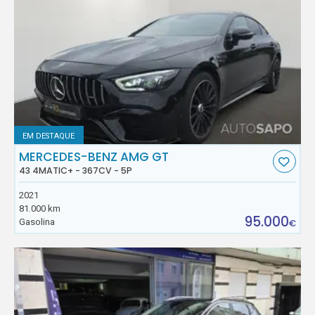
EM DESTAQUE
MERCEDES-BENZ AMG GT
43 4MATIC+ - 367CV - 5P
2021
81.000 km
95.000
Gasolina
€