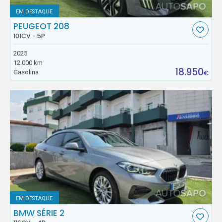
EM DESTAQUE
PEUGEOT 208
101CV - 5P
2025
12.000 km
18.950
Gasolina
€
EM DESTAQUE
BMW SÉRIE 2