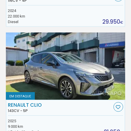
116CV - 4P
2024
22.000 km
29.950
Diesel
€
EM DESTAQUE
RENAULT CLIO
143CV - 5P
2025
9.000 km