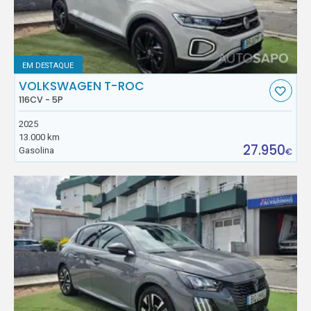
EM DESTAQUE
VOLKSWAGEN T-ROC
116CV - 5P
2025
13.000 km
27.950
Gasolina
€