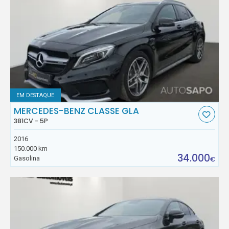
EM DESTAQUE
MERCEDES-BENZ CLASSE GLA
381CV - 5P
2016
150.000 km
34.000
Gasolina
€