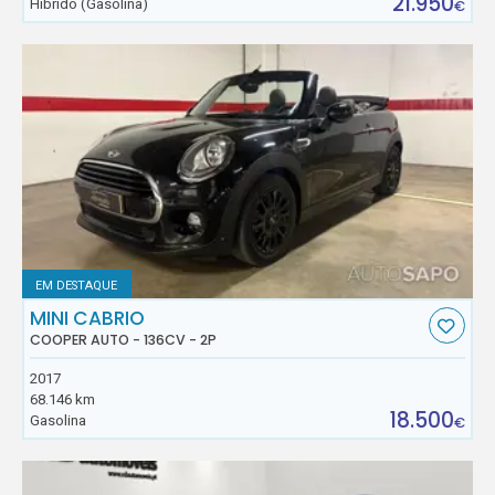
21.950
Híbrido (Gasolina)
€
EM DESTAQUE
MINI CABRIO
COOPER AUTO - 136CV - 2P
2017
68.146 km
18.500
Gasolina
€