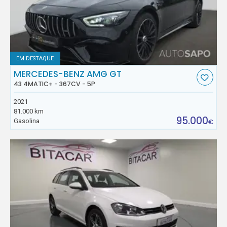
EM DESTAQUE
MERCEDES-BENZ AMG GT
43 4MATIC+ - 367CV - 5P
2021
81.000 km
95.000
Gasolina
€