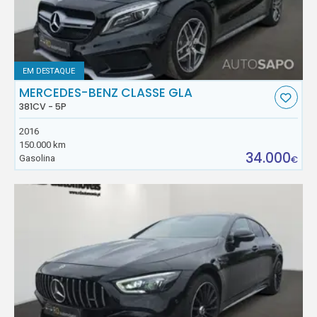
EM DESTAQUE
MERCEDES-BENZ CLASSE GLA
381CV - 5P
2016
150.000 km
34.000
Gasolina
€