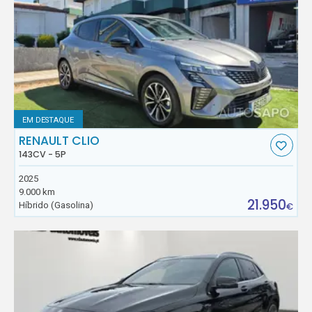
EM DESTAQUE
RENAULT CLIO
143CV - 5P
2025
9.000 km
21.950
Híbrido (Gasolina)
€