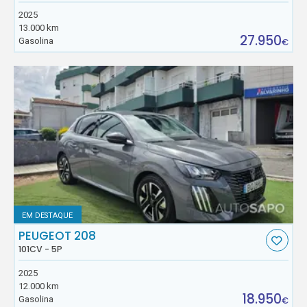
2025
13.000 km
27.950
Gasolina
€
EM DESTAQUE
PEUGEOT 208
101CV - 5P
2025
12.000 km
18.950
Gasolina
€