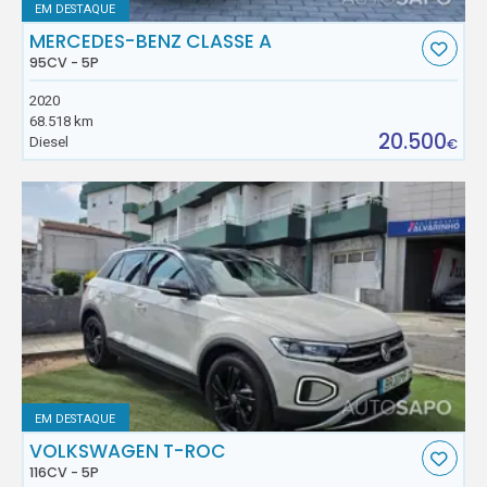
EM DESTAQUE
MERCEDES-BENZ CLASSE A
95CV - 5P
2020
68.518 km
20.500
Diesel
€
EM DESTAQUE
VOLKSWAGEN T-ROC
116CV - 5P