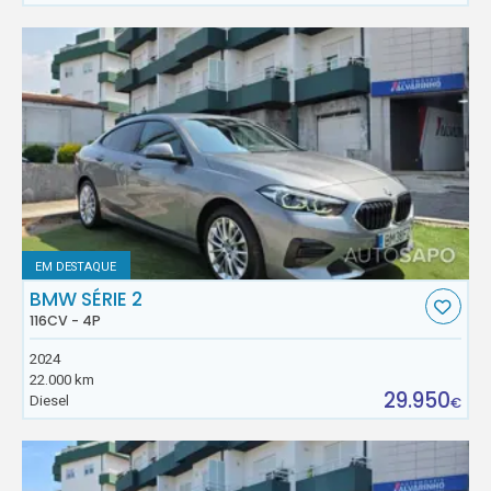
EM DESTAQUE
BMW SÉRIE 2
116CV - 4P
2024
22.000 km
29.950
Diesel
€