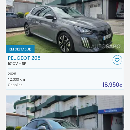
EM DESTAQUE
PEUGEOT 208
101CV - 5P
2025
12.000 km
18.950
Gasolina
€