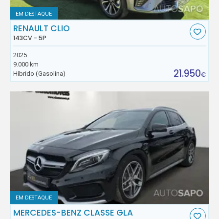
EM DESTAQUE
RENAULT CLIO
143CV - 5P
2025
9.000 km
21.950
Híbrido (Gasolina)
€
EM DESTAQUE
MERCEDES-BENZ CLASSE GLA