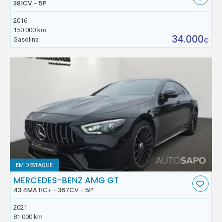
381CV - 5P
2016
150.000 km
34.000
Gasolina
€
EM DESTAQUE
MERCEDES-BENZ AMG GT
43 4MATIC+ - 367CV - 5P
2021
81.000 km