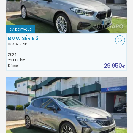
EM DESTAQUE
BMW SÉRIE 2
116CV - 4P
2024
22.000 km
29.950
Diesel
€