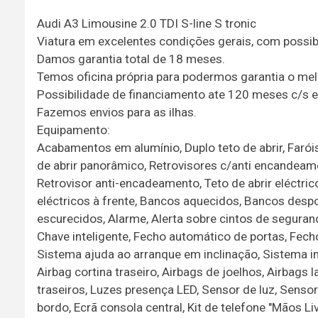
Audi A3 Limousine 2.0 TDI S-line S tronic
Viatura em excelentes condições gerais, com possibi
Damos garantia total de 18 meses.
Temos oficina própria para podermos garantia o mel
Possibilidade de financiamento ate 120 meses c/s en
Fazemos envios para as ilhas.
Equipamento:
Acabamentos em alumínio, Duplo teto de abrir, Faróis 
de abrir panorâmico, Retrovisores c/anti encandeame
Retrovisor anti-encadeamento, Teto de abrir eléctrico
eléctricos à frente, Bancos aquecidos, Bancos despo
escurecidos, Alarme, Alerta sobre cintos de seguran
Chave inteligente, Fecho automático de portas, Fecho
Sistema ajuda ao arranque em inclinação, Sistema imo
Airbag cortina traseiro, Airbags de joelhos, Airbags l
traseiros, Luzes presença LED, Sensor de luz, Sen
bordo, Ecrã consola central, Kit de telefone "Mãos L