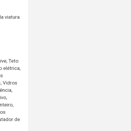
a viatura.
eve, Teto
 elétrica,
os
, Vidros
ência,
ivo,
nteiro,
nos
utador de