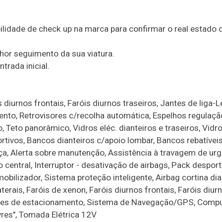
lidade de check up na marca para confirmar o real estado d
hor seguimento da sua viatura.
trada inicial.
diurnos frontais, Faróis diurnos traseiros, Jantes de liga-L
nto, Retrovisores c/recolha automática, Espelhos regulação
, Teto panorâmico, Vidros eléc. dianteiros e traseiros, Vidr
rtivos, Bancos dianteiros c/apoio lombar, Bancos rebatíveis
ça, Alerta sobre manutenção, Assistência à travagem de urg
 central, Interruptor - desativação de airbags, Pack desport
bilizador, Sistema proteção inteligente, Airbag cortina dia
aterais, Faróis de xenon, Faróis diurnos frontais, Faróis diur
sores de estacionamento, Sistema de Navegação/GPS, Comp
ivres", Tomada Elétrica 12V