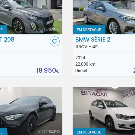
UE
EM DESTAQUE
T 208
BMW SÉRIE 2
116CV - 4P
2024
22.000 km
18.950
Diesel
€
UE
EM DESTAQUE