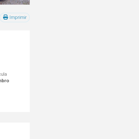
Imprimir
cula
mbro