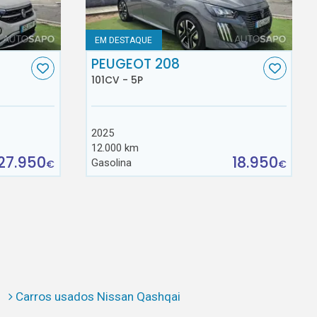
EM DESTAQUE
C
PEUGEOT 208
101CV - 5P
2025
12.000 km
27.950
18.950
Gasolina
€
€
Carros usados Nissan Qashqai