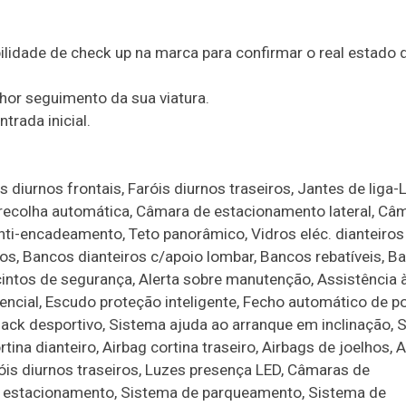
lidade de check up na marca para confirmar o real estado d
hor seguimento da sua viatura.
trada inicial.
diurnos frontais, Faróis diurnos traseiros, Jantes de liga-L
/recolha automática, Câmara de estacionamento lateral, Câ
anti-encadeamento, Teto panorâmico, Vidros eléc. dianteiros
dos, Bancos dianteiros c/apoio lombar, Bancos rebatíveis, B
cintos de segurança, Alerta sobre manutenção, Assistência
erencial, Escudo proteção inteligente, Fecho automático de po
 Pack desportivo, Sistema ajuda ao arranque em inclinação, 
tina dianteiro, Airbag cortina traseiro, Airbags de joelhos, 
aróis diurnos traseiros, Luzes presença LED, Câmaras de
de estacionamento, Sistema de parqueamento, Sistema de