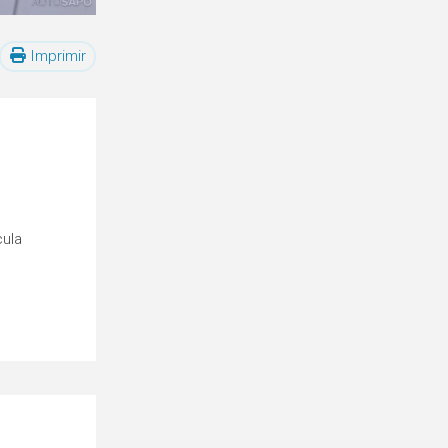
Imprimir
cula
o