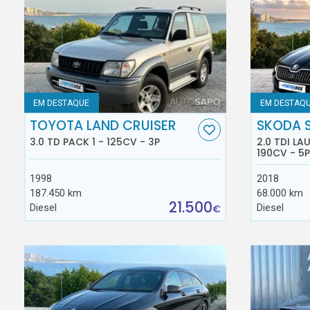
EM DESTAQUE
EM DESTAQ
TOYOTA LAND CRUISER
SKODA 
3.0 TD PACK 1 - 125CV - 3P
2.0 TDI L
190CV - 5P
1998
2018
187.450 km
68.000 km
21.500
Diesel
Diesel
€