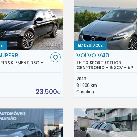
UE
EM DESTAQUE
SUPERB
VOLVO V40
AURIN&KLEMENT DSG -
1.5 T3 SPORT EDITION
GEARTRONIC - 152CV - 5P
2019
81.000 km
23.500
Gasolina
€