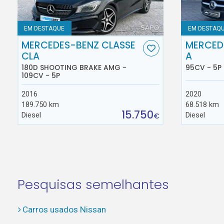
EM DESTAQUE
EM DESTAQ
MERCEDES-BENZ CLASSE
MERCED
CLA
A
180D SHOOTING BRAKE AMG -
95CV - 5P
109CV - 5P
2016
2020
189.750 km
68.518 km
15.750
Diesel
Diesel
€
Pesquisas semelhantes
Carros usados Nissan