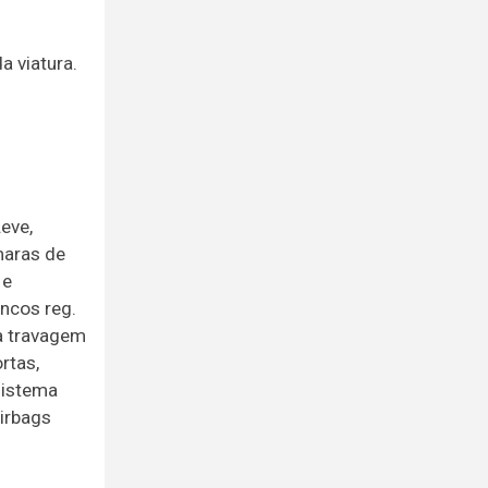
a viatura.
eve,
maras de
 e
ancos reg.
 à travagem
rtas,
Sistema
Airbags