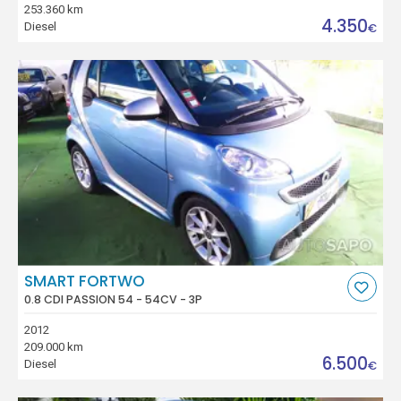
253.360 km
4.350
Diesel
€
SMART FORTWO
0.8 CDI PASSION 54 - 54CV - 3P
2012
209.000 km
6.500
Diesel
€