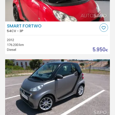
SMART FORTWO
54CV - 3P
2012
176.200 km
5.950
Diesel
€