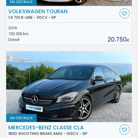
EM DESTAQUE
VOLKSWAGEN TOURAN
1.6 TDI R-LINE - 110CV - 5P
2016
102.000 km
20.750
Diesel
€
EM DESTAQUE
MERCEDES-BENZ CLASSE CLA
180D SHOOTING BRAKE AMG - 109CV - 5P