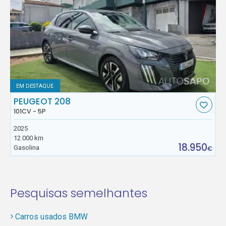
EM DESTAQUE
PEUGEOT 208
101CV - 5P
2025
12.000 km
18.950
Gasolina
€
Pesquisas semelhantes
Carros usados BMW