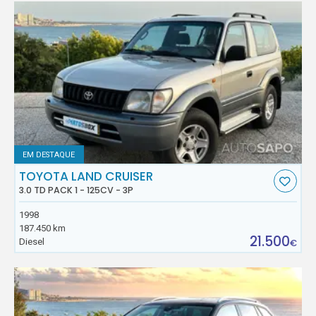
EM DESTAQUE
TOYOTA LAND CRUISER
3.0 TD PACK 1 - 125CV - 3P
1998
187.450 km
21.500
Diesel
€