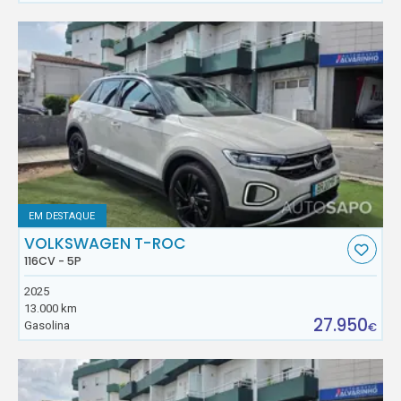
EM DESTAQUE
VOLKSWAGEN T-ROC
116CV - 5P
2025
13.000 km
27.950
Gasolina
€