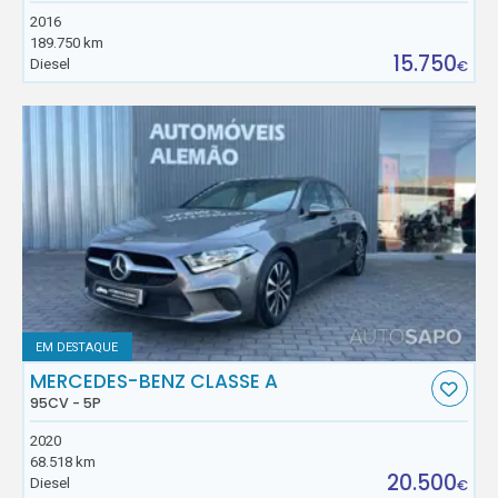
2016
189.750 km
15.750
Diesel
€
EM DESTAQUE
MERCEDES-BENZ CLASSE A
95CV - 5P
2020
68.518 km
20.500
Diesel
€