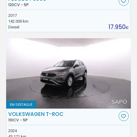
120CV - 5P
2017
142.000 km
17.950
Diesel
€
EM DESTAQUE
VOLKSWAGEN T-ROC
110CV - 5P
2024
43.171 km