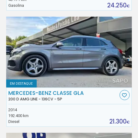
24.250
Gasolina
€
EM DESTAQUE
MERCEDES-BENZ CLASSE GLA
200 D AMG LINE - 136CV - 5P
2014
192.400 km
21.300
Diesel
€