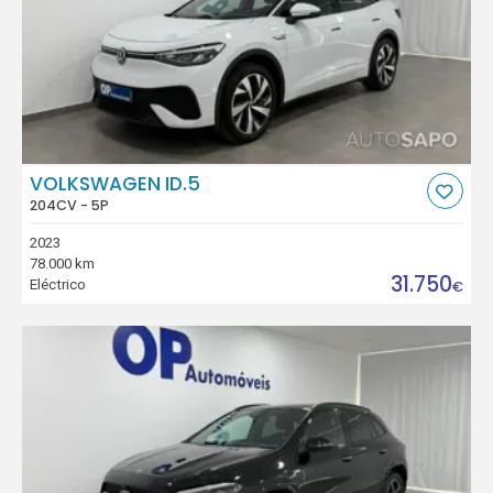
VOLKSWAGEN ID.5
204CV - 5P
2023
78.000 km
31.750
Eléctrico
€