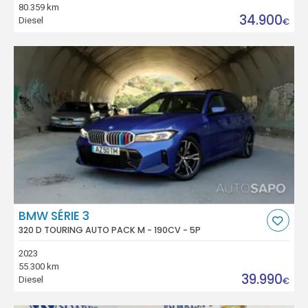
80.359 km
34.900
Diesel
€
BMW SÉRIE 3
320 D TOURING AUTO PACK M - 190CV - 5P
2023
55.300 km
39.990
Diesel
€