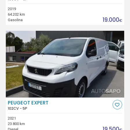
2019
64.202 km
19.000
Gasolina
€
PEUGEOT EXPERT
102CV - 5P
2021
23.800 km
19.500
Diesel
€