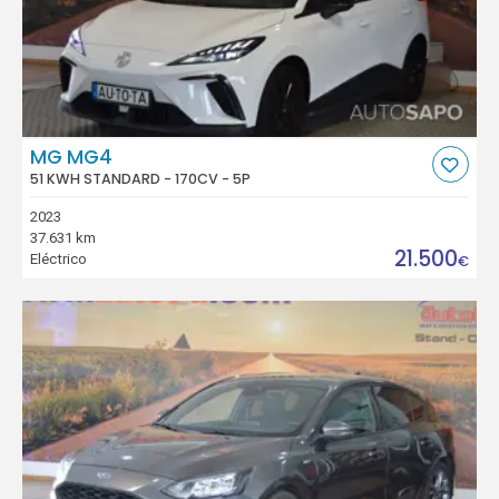
MG MG4
51 KWH STANDARD - 170CV - 5P
2023
37.631 km
21.500
Eléctrico
€