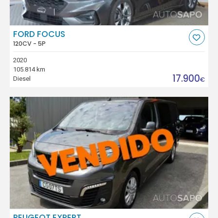
FORD FOCUS
120CV - 5P
2020
105.814 km
17.900
Diesel
€
PEUGEOT EXPERT