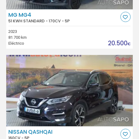
MG MG4
51 KWH STANDARD - 170CV - 5P
2023
81.700 km
20.500
Eléctrico
€
NISSAN QASHQAI
160CV - 5P