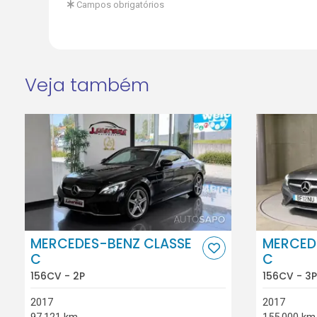
Campos obrigatórios
Veja também
MERCEDES-BENZ CLASSE
MERCED
C
C
156CV - 2P
156CV - 3P
2017
2017
97.121 km
155.000 km