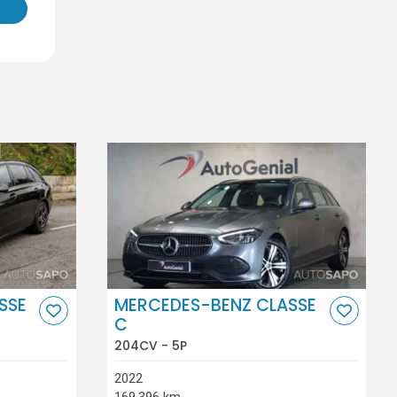
SSE
MERCEDES-BENZ CLASSE
C
204CV - 5P
2022
169.396 km