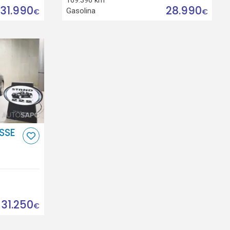
31.990
28.990
Gasolina
€
€
SSE
31.250
€