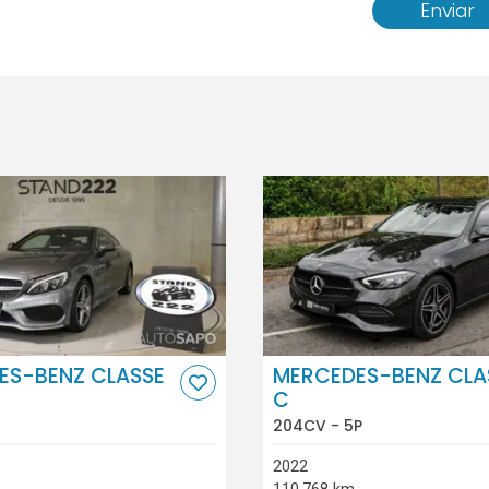
Enviar
ES-BENZ CLASSE
MERCEDES-BENZ CLA
C
204CV - 5P
2022
110.768 km