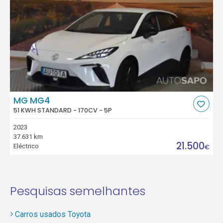
MG MG4
51 KWH STANDARD - 170CV - 5P
2023
37.631 km
21.500
Eléctrico
€
Pesquisas semelhantes
Carros usados Toyota