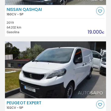
NISSAN QASHQAI
160CV - 5P
2019
64.202 km
19.000
Gasolina
€
PEUGEOT EXPERT
102CV - 5P