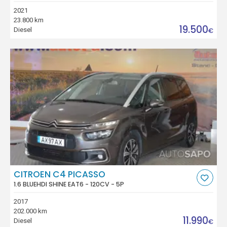
2021
23.800 km
19.500
Diesel
€
CITROEN C4 PICASSO
1.6 BLUEHDI SHINE EAT6 - 120CV - 5P
2017
202.000 km
11.990
Diesel
€