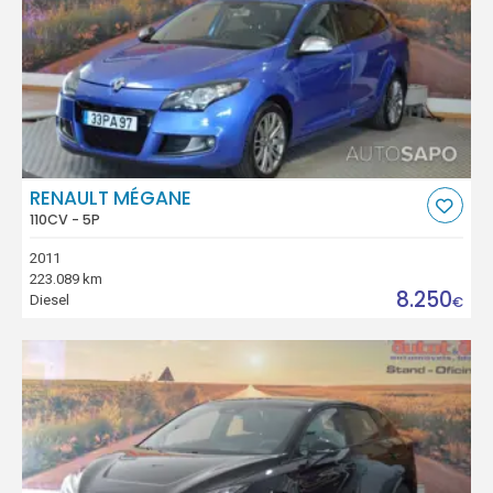
RENAULT MÉGANE
110CV - 5P
2011
223.089 km
8.250
Diesel
€