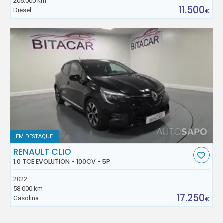
206.000 km
11.500
Diesel
€
EM DESTAQUE
RENAULT CLIO
1.0 TCE EVOLUTION - 100CV - 5P
2022
58.000 km
17.250
Gasolina
€