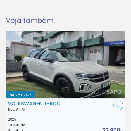
Veja também
EM DESTAQUE
VOLKSWAGEN T-ROC
116CV - 5P
2025
13.000 km
27.950
Gasolina