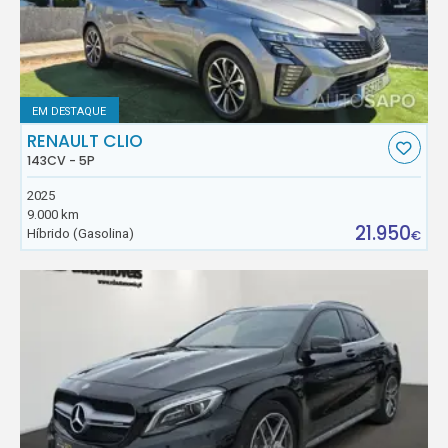
EM DESTAQUE
RENAULT CLIO
143CV - 5P
2025
9.000 km
21.950
Híbrido (Gasolina)
€