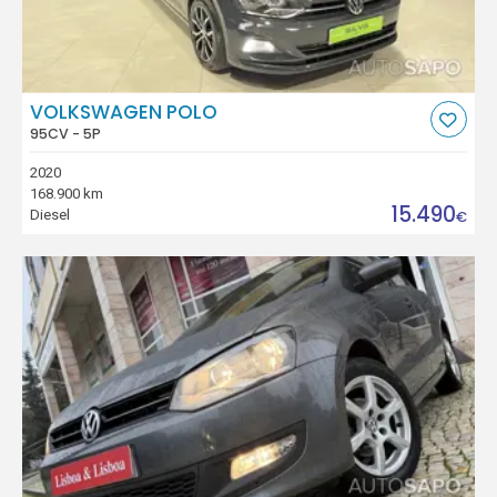
VOLKSWAGEN POLO
95CV - 5P
2020
168.900 km
15.490
Diesel
€