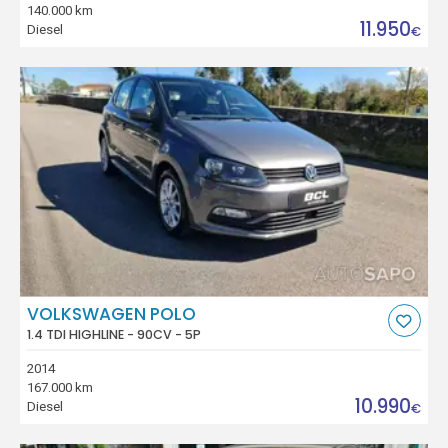
140.000 km
11.950
Diesel
€
VOLKSWAGEN POLO
1.4 TDI HIGHLINE - 90CV - 5P
2014
167.000 km
10.990
Diesel
€