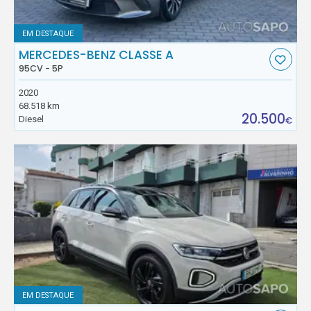
EM DESTAQUE
MERCEDES-BENZ CLASSE A
95CV - 5P
2020
68.518 km
20.500
Diesel
€
EM DESTAQUE