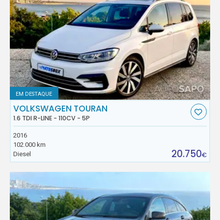
EM DESTAQUE
VOLKSWAGEN TOURAN
1.6 TDI R-LINE - 110CV - 5P
2016
102.000 km
20.750
Diesel
€