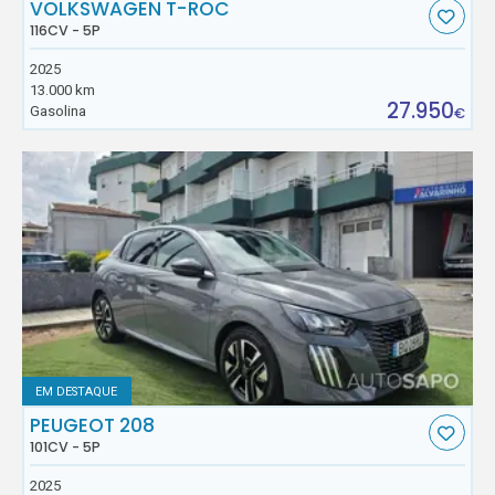
VOLKSWAGEN T-ROC
116CV - 5P
2025
13.000 km
27.950
Gasolina
€
EM DESTAQUE
PEUGEOT 208
101CV - 5P
2025