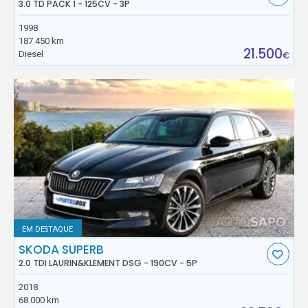
3.0 TD PACK 1 - 125CV - 3P
1998
187.450 km
21.500
Diesel
€
EM DESTAQUE
SKODA SUPERB
2.0 TDI LAURIN&KLEMENT DSG - 190CV - 5P
2018
68.000 km