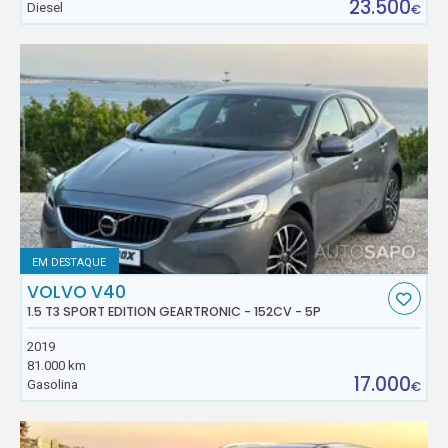
23.500
Diesel
€
EM DESTAQUE
VOLVO V40
1.5 T3 SPORT EDITION GEARTRONIC - 152CV - 5P
2019
81.000 km
17.000
Gasolina
€