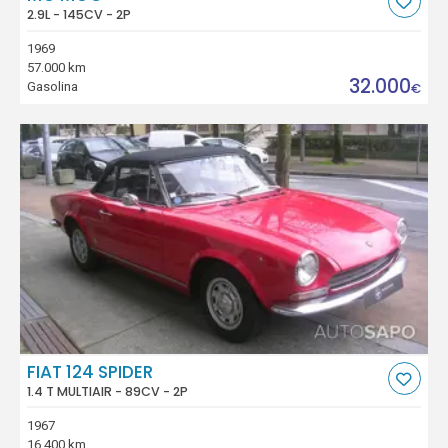
2.9L - 145CV - 2P
1969
57.000 km
32.000
Gasolina
€
FIAT 124 SPIDER
1.4 T MULTIAIR - 89CV - 2P
1967
16.400 km