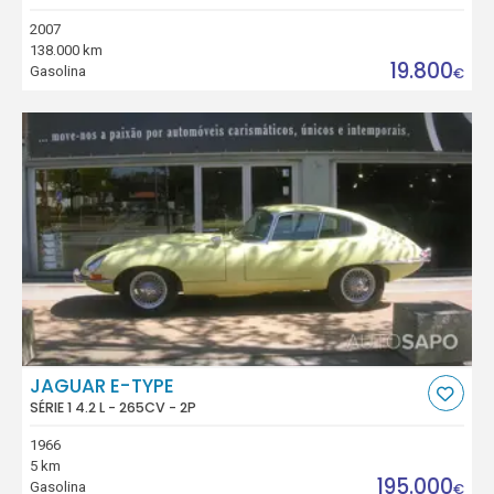
2007
138.000 km
19.800
Gasolina
€
JAGUAR E-TYPE
SÉRIE 1 4.2 L - 265CV - 2P
1966
5 km
195.000
Gasolina
€