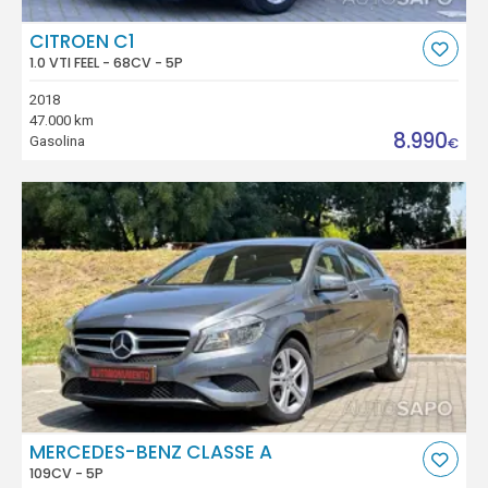
CITROEN C1
1.0 VTI FEEL - 68CV - 5P
2018
47.000 km
8.990
Gasolina
€
MERCEDES-BENZ CLASSE A
109CV - 5P