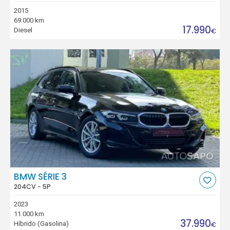
2015
69.000 km
17.990
Diesel
€
BMW SÉRIE 3
204CV - 5P
2023
11.000 km
37.990
Híbrido (Gasolina)
€