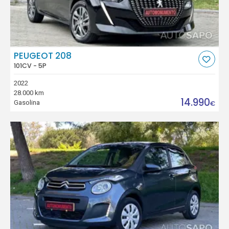
PEUGEOT 208
101CV - 5P
2022
28.000 km
14.990
Gasolina
€