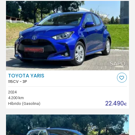
TOYOTA YARIS
115CV - 3P
2024
4.200 km
22.490
Híbrido (Gasolina)
€