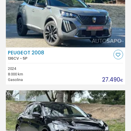
PEUGEOT 2008
136CV - 5P
2024
8.000 km
27.490
Gasolina
€